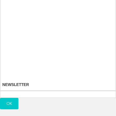
Heilkräuter und Fitnessdiät
Športové a výživové doplnky
Detské hračky
Moje konto
Moje zamówienia
Moje zwroty produktów
Moje rachunki
Moje adresy
Moje informacje osobiste
Moje bony
NEWSLETTER
OK