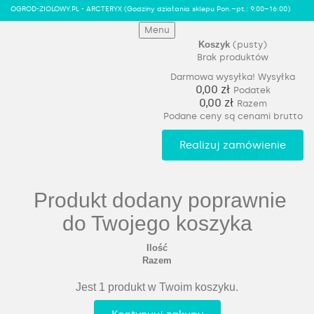
OGROD-ZIOLOWY.PL - ARCTERYX
(Godziny działania sklepu Pon.–pt.: 9:00–16:00)
Menu
Koszyk
(pusty)
Brak produktów
Darmowa wysyłka!
Wysyłka
0,00 zł
Podatek
0,00 zł
Razem
Podane ceny są cenami brutto
Realizuj zamówienie
Produkt dodany poprawnie
do Twojego koszyka
Ilość
Razem
Jest 1 produkt w Twoim koszyku.