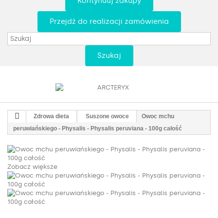
Kontynuuj zakupy
Przejdź do realizacji zamówienia
Szukaj
Zdrowa dieta
Suszone owoce
Owoc mchu
peruwiańskiego - Physalis - Physalis peruviana - 100g całość
Zobacz większe