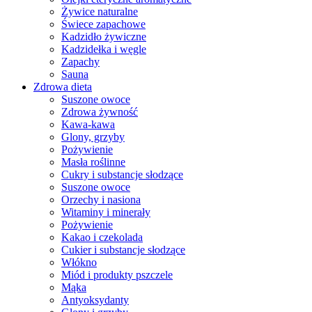
Żywice naturalne
Świece zapachowe
Kadzidło żywiczne
Kadzidełka i węgle
Zapachy
Sauna
Zdrowa dieta
Suszone owoce
Zdrowa żywność
Kawa-kawa
Glony, grzyby
Pożywienie
Masła roślinne
Cukry i substancje słodzące
Suszone owoce
Orzechy i nasiona
Witaminy i minerały
Pożywienie
Kakao i czekolada
Cukier i substancje słodzące
Włókno
Miód i produkty pszczele
Mąka
Antyoksydanty