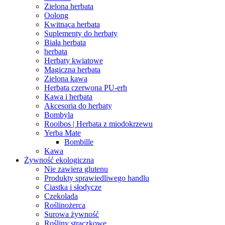
Zielona herbata
Oolong
Kwitnąca herbata
Suplementy do herbaty
Biała herbata
herbata
Herbaty kwiatowe
Magiczna herbata
Zielona kawa
Herbata czerwona PU-erh
Kawa i herbata
Akcesoria do herbaty
Bombyla
Rooibos | Herbata z miodokrzewu
Yerba Mate
Bombille
Kawa
Żywność ekologiczna
Nie zawiera glutenu
Produkty sprawiedliwego handlu
Ciastka i słodycze
Czekolada
Roślinożerca
Surowa żywność
Rośliny strączkowe