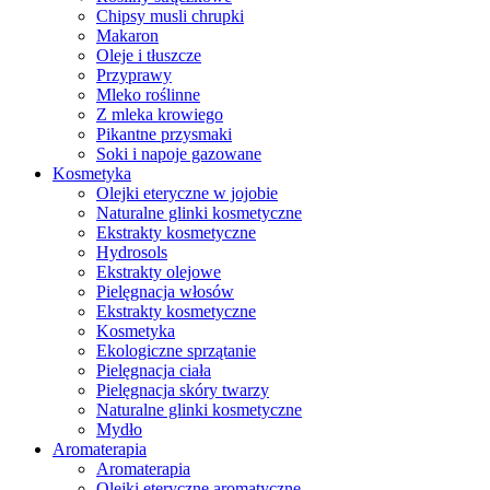
Chipsy musli chrupki
Makaron
Oleje i tłuszcze
Przyprawy
Mleko roślinne
Z mleka krowiego
Pikantne przysmaki
Soki i napoje gazowane
Kosmetyka
Olejki eteryczne w jojobie
Naturalne glinki kosmetyczne
Ekstrakty kosmetyczne
Hydrosols
Ekstrakty olejowe
Pielęgnacja włosów
Ekstrakty kosmetyczne
Kosmetyka
Ekologiczne sprzątanie
Pielęgnacja ciała
Pielęgnacja skóry twarzy
Naturalne glinki kosmetyczne
Mydło
Aromaterapia
Aromaterapia
Olejki eteryczne aromatyczne