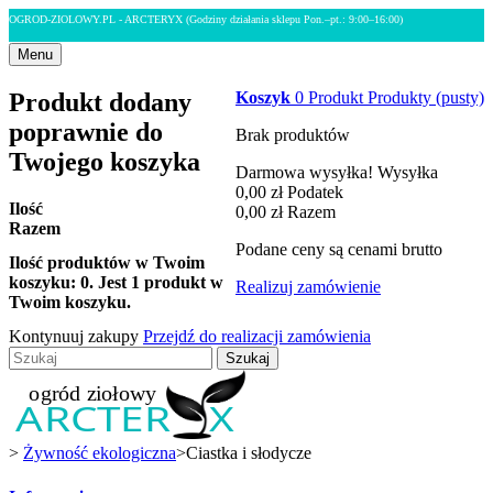
OGROD-ZIOLOWY.PL - ARCTERYX
(Godziny działania sklepu Pon.–pt.: 9:00–16:00)
Menu
Produkt dodany
Koszyk
0
Produkt
Produkty
(pusty)
poprawnie do
Brak produktów
Twojego koszyka
Darmowa wysyłka!
Wysyłka
0,00 zł
Podatek
Ilość
0,00 zł
Razem
Razem
Podane ceny są cenami brutto
Ilość produktów w Twoim
koszyku:
0
.
Jest 1 produkt w
Realizuj zamówienie
Twoim koszyku.
Kontynuuj zakupy
Przejdź do realizacji zamówienia
Szukaj
>
Żywność ekologiczna
>
Ciastka i słodycze