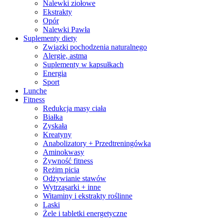
Nalewki ziołowe
Ekstrakty
Opór
Nalewki Pawła
Suplementy diety
Związki pochodzenia naturalnego
Alergie, astma
Suplementy w kapsułkach
Energia
Sport
Lunche
Fitness
Redukcja masy ciała
Białka
Zyskała
Kreatyny
Anabolizatory + Przedtreningówka
Aminokwasy
Żywność fitness
Reżim picia
Odżywianie stawów
Wytrząsarki + inne
Witaminy i ekstrakty roślinne
Laski
Żele i tabletki energetyczne