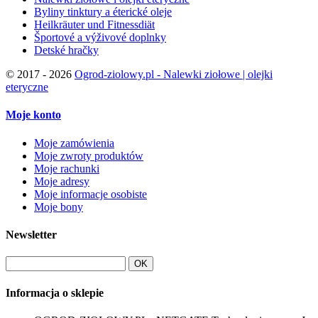
Byliny tinktury a éterické oleje
Heilkräuter und Fitnessdiät
Športové a výživové doplnky
Detské hračky
©
2017 - 2026
Ogrod-ziolowy.pl - Nalewki ziołowe | olejki
eteryczne
Moje konto
Moje zamówienia
Moje zwroty produktów
Moje rachunki
Moje adresy
Moje informacje osobiste
Moje bony
Newsletter
OK
Informacja o sklepie