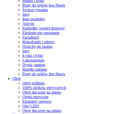
Miarki i łyżki
Pasty do zębów bez fluoru
Świece rytualne
Inny
Inne produkty
Absynt
Kadzidło, węgiel drzewny
Ekologiczne sprzątanie
Facialized
Rękodzieło i odzież
Orzechy do prania
Inny
Łyżki i łyżki
Laboratorium
Dynia, matero
Butelki szklane
Pasty do zębów bez fluoru
Oleje
Oleje roślinne
100% olejków eterycznych
Oleje tłoczone na zimno
Olejki eteryczne
Ekstrakty olejowe
Olej CBD
Oleje tłoczone na zimno