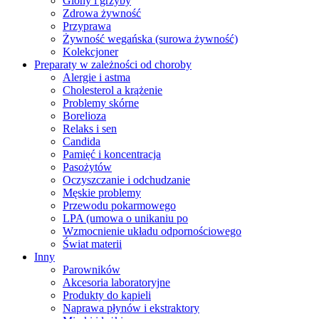
Glony i grzyby
Zdrowa żywność
Przyprawa
Żywność wegańska (surowa żywność)
Kolekcjoner
Preparaty w zależności od choroby
Alergie i astma
Cholesterol a krążenie
Problemy skórne
Borelioza
Relaks i sen
Candida
Pamięć i koncentracja
Pasożytów
Oczyszczanie i odchudzanie
Męskie problemy
Przewodu pokarmowego
LPA (umowa o unikaniu po
Wzmocnienie układu odpornościowego
Świat materii
Inny
Parowników
Akcesoria laboratoryjne
Produkty do kąpieli
Naprawa płynów i ekstraktory