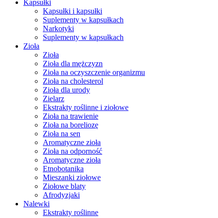
Kapsułki
Kapsułki i kapsułki
Suplementy w kapsułkach
Narkotyki
Suplementy w kapsułkach
Zioła
Zioła
Zioła dla mężczyzn
Zioła na oczyszczenie organizmu
Zioła na cholesterol
Zioła dla urody
Zielarz
Ekstrakty roślinne i ziołowe
Zioła na trawienie
Zioła na boreliozę
Zioła na sen
Aromatyczne zioła
Zioła na odporność
Aromatyczne zioła
Etnobotanika
Mieszanki ziołowe
Ziołowe blaty
Afrodyzjaki
Nalewki
Ekstrakty roślinne