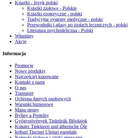
Książki - Język polski
Książki ziołowe - Polskie
Książki ezoteryczne - polski
Tradycyjne systemy medyczne - polski
Przewodniki i atlasy po ziołach leczniczych - polski
Literatura psychodeliczna - Polski
Witaminy
Akcje
Informacja
Promocje
Nowe produkty
Najczęściej kupowane
Kontakt z nami
O nas
Transport
Ochrona danych osobowych
Warunki biznesowe
Mapa strony
Byliny a Proteíny
Gyógynövények Tinktúrák Illóolajok
Kräuter Tinkturen und ätherische Öle
Ierburi Tincturi Uleiuri esențiale
Nalewki ziołowe i olejki eteryczne