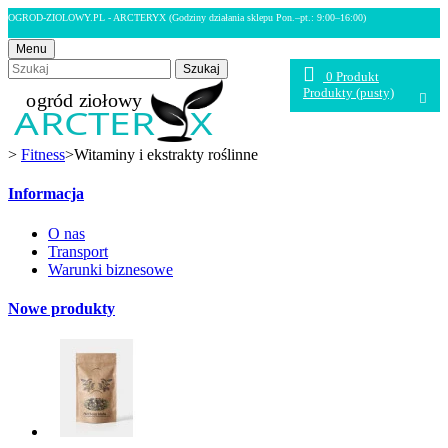
OGROD-ZIOLOWY.PL - ARCTERYX
(Godziny działania sklepu Pon.–pt.: 9:00–16:00)
Menu
Szukaj
0
Produkt
Produkty
(pusty)
>
Fitness
>
Witaminy i ekstrakty roślinne
Informacja
O nas
Transport
Warunki biznesowe
Nowe produkty