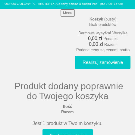
OGROD-ZIOLOWY.PL - ARCTERYX
(Godziny działania sklepu Pon.–pt.: 9:00–16:00)
Menu
Koszyk
(pusty)
Brak produktów
Darmowa wysyłka!
Wysyłka
0,00 zł
Podatek
0,00 zł
Razem
Podane ceny są cenami brutto
Realizuj zamówienie
Produkt dodany poprawnie
do Twojego koszyka
Ilość
Razem
Jest 1 produkt w Twoim koszyku.