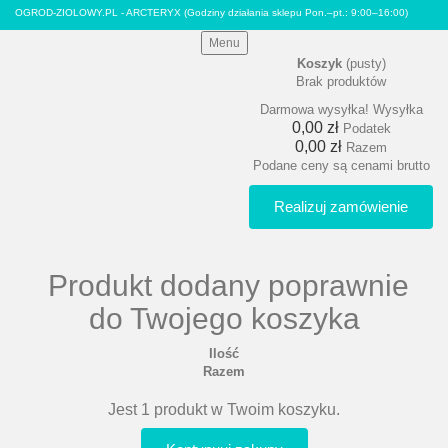
OGROD-ZIOLOWY.PL - ARCTERYX
(Godziny działania sklepu Pon.–pt.: 9:00–16:00)
Menu
Koszyk
(pusty)
Brak produktów
Darmowa wysyłka!
Wysyłka
0,00 zł
Podatek
0,00 zł
Razem
Podane ceny są cenami brutto
Realizuj zamówienie
Produkt dodany poprawnie
do Twojego koszyka
Ilość
Razem
Jest 1 produkt w Twoim koszyku.