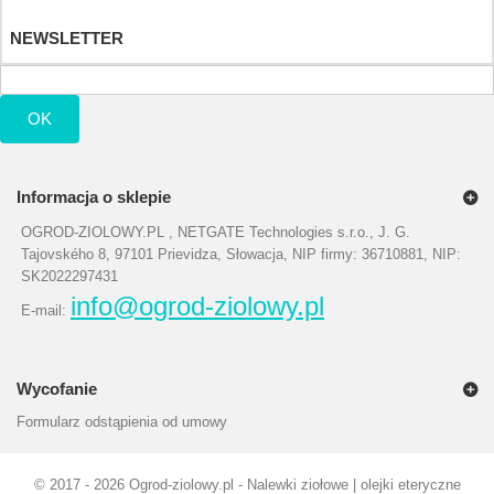
Moje bony
NEWSLETTER
OK
Informacja o sklepie
OGROD-ZIOLOWY.PL , NETGATE Technologies s.r.o., J. G.
Tajovského 8, 97101 Prievidza, Słowacja, NIP firmy: 36710881, NIP:
SK2022297431
info@ogrod-ziolowy.pl
E-mail:
Wycofanie
Formularz odstąpienia od umowy
©
2017 - 2026
Ogrod-ziolowy.pl - Nalewki ziołowe | olejki eteryczne