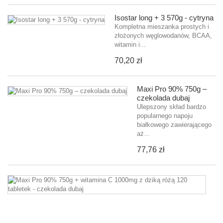
Isostar long + 3 570g - cytryna
Kompletna mieszanka prostych i
złożonych węglowodanów, BCAA,
witamin i...
70,20 zł
Maxi Pro 90% 750g –
czekolada dubaj
Ulepszony skład bardzo
popularnego napoju
białkowego zawierającego
aż...
77,76 zł
M
P
9
7
+
wi