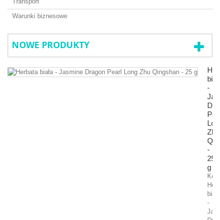
Transport
Warunki biznesowe
NOWE PRODUKTY
Her
biał
-
Jas
Dra
Pea
Lon
Zhu
Qin
-
25
g
Kom
Herb
biał
-
Jas