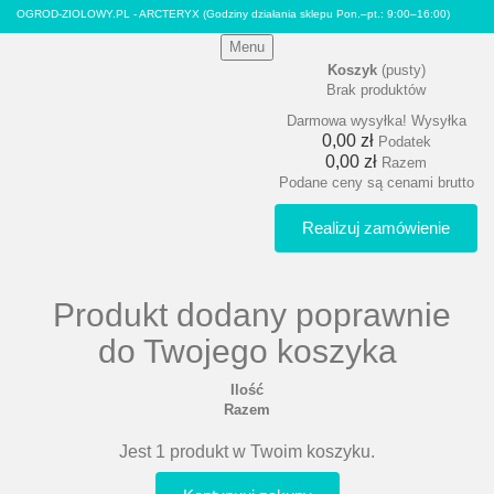
OGROD-ZIOLOWY.PL - ARCTERYX
(Godziny działania sklepu Pon.–pt.: 9:00–16:00)
Menu
Koszyk
(pusty)
Brak produktów
Darmowa wysyłka!
Wysyłka
0,00 zł
Podatek
0,00 zł
Razem
Podane ceny są cenami brutto
Realizuj zamówienie
Produkt dodany poprawnie
do Twojego koszyka
Ilość
Razem
Jest 1 produkt w Twoim koszyku.