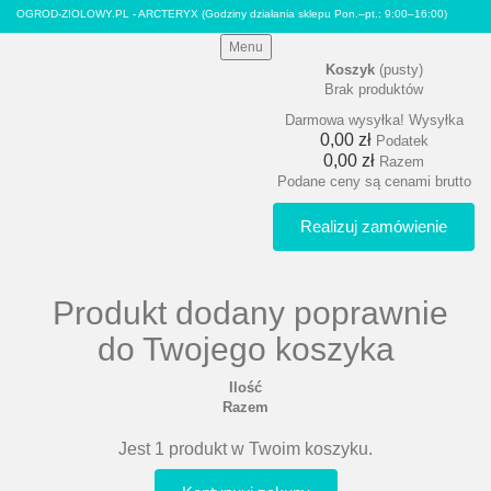
OGROD-ZIOLOWY.PL - ARCTERYX
(Godziny działania sklepu Pon.–pt.: 9:00–16:00)
Menu
Koszyk
(pusty)
Brak produktów
Darmowa wysyłka!
Wysyłka
0,00 zł
Podatek
0,00 zł
Razem
Podane ceny są cenami brutto
Realizuj zamówienie
Produkt dodany poprawnie
do Twojego koszyka
Ilość
Razem
Jest 1 produkt w Twoim koszyku.