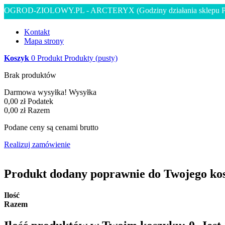
OGROD-ZIOLOWY.PL - ARCTERYX
(Godziny działania sklepu 
Kontakt
Mapa strony
Koszyk
0
Produkt
Produkty
(pusty)
Brak produktów
Darmowa wysyłka!
Wysyłka
0,00 zł
Podatek
0,00 zł
Razem
Podane ceny są cenami brutto
Realizuj zamówienie
Produkt dodany poprawnie do Twojego ko
Ilość
Razem