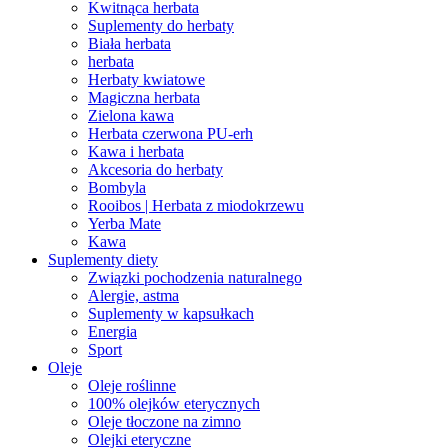
Kwitnąca herbata
Suplementy do herbaty
Biała herbata
herbata
Herbaty kwiatowe
Magiczna herbata
Zielona kawa
Herbata czerwona PU-erh
Kawa i herbata
Akcesoria do herbaty
Bombyla
Rooibos | Herbata z miodokrzewu
Yerba Mate
Kawa
Suplementy diety
Związki pochodzenia naturalnego
Alergie, astma
Suplementy w kapsułkach
Energia
Sport
Oleje
Oleje roślinne
100% olejków eterycznych
Oleje tłoczone na zimno
Olejki eteryczne