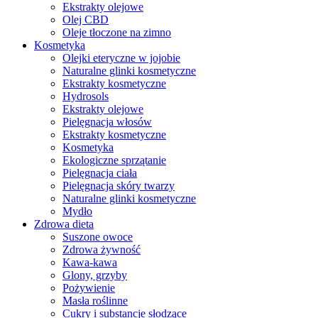
Ekstrakty olejowe
Olej CBD
Oleje tłoczone na zimno
Kosmetyka
Olejki eteryczne w jojobie
Naturalne glinki kosmetyczne
Ekstrakty kosmetyczne
Hydrosols
Ekstrakty olejowe
Pielęgnacja włosów
Ekstrakty kosmetyczne
Kosmetyka
Ekologiczne sprzątanie
Pielęgnacja ciała
Pielęgnacja skóry twarzy
Naturalne glinki kosmetyczne
Mydło
Zdrowa dieta
Suszone owoce
Zdrowa żywność
Kawa-kawa
Glony, grzyby
Pożywienie
Masła roślinne
Cukry i substancje słodzące