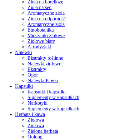
Zioła na boreliozę
Zioła na sen
Aromatyczne zioła
Zioła na odporność
Aromatyczne zioła
Etnobotanika
Mieszanki ziołowe
Ziołowe blaty
Afrodyzjaki
Nalewki
Ekstrakty roślinne
Nalewki ziołowe
Ekstrakty
Opór
Nalewki Pawła
Kapsułki
Kapsułki i kapsułki
Suplementy w kapsułkach
Narkotyki
Suplementy w kapsułkach
Herbata i kawa
Ziołowa
Ziołowa
Zielona herbata
Oolong