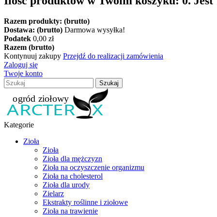
Ilość produktów w Twoim koszyku:
0
.
Jest
Razem produkty: (brutto)
Dostawa: (brutto)
Darmowa wysyłka!
Podatek
0,00 zł
Razem (brutto)
Kontynuuj zakupy
Przejdź do realizacji zamówienia
Zaloguj się
Twoje konto
Szukaj
Kategorie
Zioła
Zioła
Zioła dla mężczyzn
Zioła na oczyszczenie organizmu
Zioła na cholesterol
Zioła dla urody
Zielarz
Ekstrakty roślinne i ziołowe
Zioła na trawienie