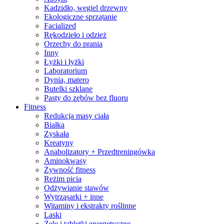
Kadzidło, węgiel drzewny
Ekologiczne sprzątanie
Facialized
Rękodzieło i odzież
Orzechy do prania
Inny
Łyżki i łyżki
Laboratorium
Dynia, matero
Butelki szklane
Pasty do zębów bez fluoru
Fitness
Redukcja masy ciała
Białka
Zyskała
Kreatyny
Anabolizatory + Przedtreningówka
Aminokwasy
Żywność fitness
Reżim picia
Odżywianie stawów
Wytrząsarki + inne
Witaminy i ekstrakty roślinne
Laski
Żele i tabletki energetyczne