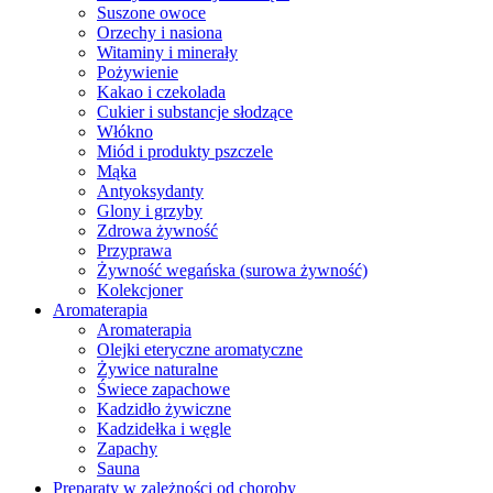
Suszone owoce
Orzechy i nasiona
Witaminy i minerały
Pożywienie
Kakao i czekolada
Cukier i substancje słodzące
Włókno
Miód i produkty pszczele
Mąka
Antyoksydanty
Glony i grzyby
Zdrowa żywność
Przyprawa
Żywność wegańska (surowa żywność)
Kolekcjoner
Aromaterapia
Aromaterapia
Olejki eteryczne aromatyczne
Żywice naturalne
Świece zapachowe
Kadzidło żywiczne
Kadzidełka i węgle
Zapachy
Sauna
Preparaty w zależności od choroby