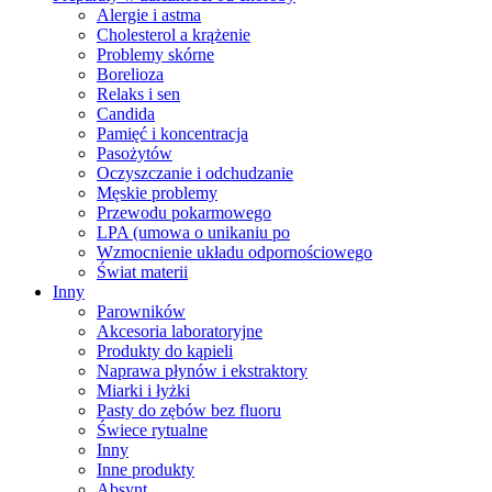
Alergie i astma
Cholesterol a krążenie
Problemy skórne
Borelioza
Relaks i sen
Candida
Pamięć i koncentracja
Pasożytów
Oczyszczanie i odchudzanie
Męskie problemy
Przewodu pokarmowego
LPA (umowa o unikaniu po
Wzmocnienie układu odpornościowego
Świat materii
Inny
Parowników
Akcesoria laboratoryjne
Produkty do kąpieli
Naprawa płynów i ekstraktory
Miarki i łyżki
Pasty do zębów bez fluoru
Świece rytualne
Inny
Inne produkty
Absynt