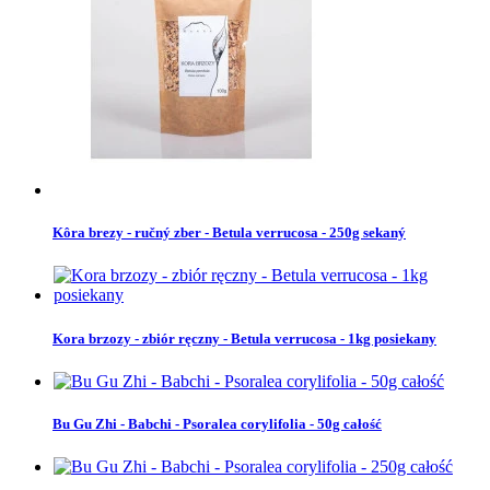
Kôra brezy - ručný zber - Betula verrucosa - 250g sekaný
Kora brzozy - zbiór ręczny - Betula verrucosa - 1kg posiekany
Bu Gu Zhi - Babchi - Psoralea corylifolia - 50g całość