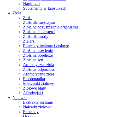
Narkotyki
Suplementy w kapsułkach
Zioła
Zioła
Zioła dla mężczyzn
Zioła na oczyszczenie organizmu
Zioła na cholesterol
Zioła dla urody
Zielarz
Ekstrakty roślinne i ziołowe
Zioła na trawienie
Zioła na boreliozę
Zioła na sen
Aromatyczne zioła
Zioła na odporność
Aromatyczne zioła
Etnobotanika
Mieszanki ziołowe
Ziołowe blaty
Afrodyzjaki
Nalewki
Ekstrakty roślinne
Nalewki ziołowe
Ekstrakty
Opór