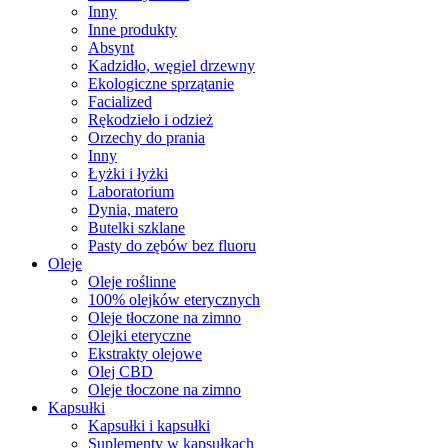
Inny
Inne produkty
Absynt
Kadzidło, węgiel drzewny
Ekologiczne sprzątanie
Facialized
Rękodzieło i odzież
Orzechy do prania
Inny
Łyżki i łyżki
Laboratorium
Dynia, matero
Butelki szklane
Pasty do zębów bez fluoru
Oleje
Oleje roślinne
100% olejków eterycznych
Oleje tłoczone na zimno
Olejki eteryczne
Ekstrakty olejowe
Olej CBD
Oleje tłoczone na zimno
Kapsułki
Kapsułki i kapsułki
Suplementy w kapsułkach