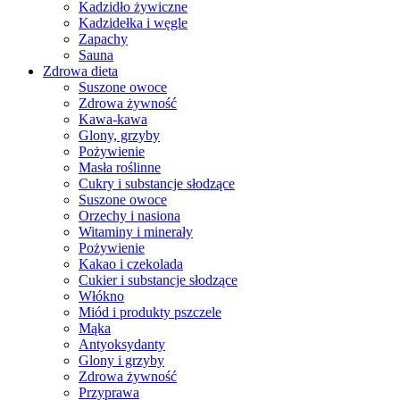
Kadzidło żywiczne
Kadzidełka i węgle
Zapachy
Sauna
Zdrowa dieta
Suszone owoce
Zdrowa żywność
Kawa-kawa
Glony, grzyby
Pożywienie
Masła roślinne
Cukry i substancje słodzące
Suszone owoce
Orzechy i nasiona
Witaminy i minerały
Pożywienie
Kakao i czekolada
Cukier i substancje słodzące
Włókno
Miód i produkty pszczele
Mąka
Antyoksydanty
Glony i grzyby
Zdrowa żywność
Przyprawa