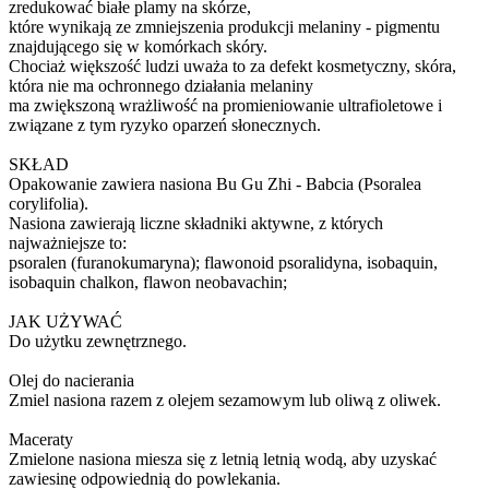
zredukować białe plamy na skórze,
które wynikają ze zmniejszenia produkcji melaniny - pigmentu
znajdującego się w komórkach skóry.
Chociaż większość ludzi uważa to za defekt kosmetyczny, skóra,
która nie ma ochronnego działania melaniny
ma zwiększoną wrażliwość na promieniowanie ultrafioletowe i
związane z tym ryzyko oparzeń słonecznych.
SKŁAD
Opakowanie zawiera nasiona Bu Gu Zhi - Babcia (Psoralea
corylifolia).
Nasiona zawierają liczne składniki aktywne, z których
najważniejsze to:
psoralen (furanokumaryna); flawonoid psoralidyna, isobaquin,
isobaquin chalkon, flawon neobavachin;
JAK UŻYWAĆ
Do użytku zewnętrznego.
Olej do nacierania
Zmiel nasiona razem z olejem sezamowym lub oliwą z oliwek.
Maceraty
Zmielone nasiona miesza się z letnią letnią wodą, aby uzyskać
zawiesinę odpowiednią do powlekania.