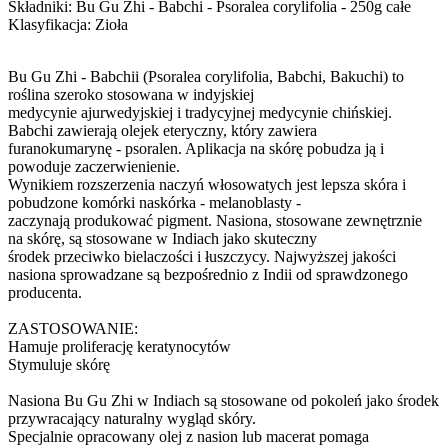
Składniki: Bu Gu Zhi - Babchi - Psoralea corylifolia - 250g całe
Klasyfikacja: Zioła
Bu Gu Zhi - Babchii (Psoralea corylifolia, Babchi, Bakuchi) to
roślina szeroko stosowana w indyjskiej
medycynie ajurwedyjskiej i tradycyjnej medycynie chińskiej.
Babchi zawierają olejek eteryczny, który zawiera
furanokumarynę - psoralen. Aplikacja na skórę pobudza ją i
powoduje zaczerwienienie.
Wynikiem rozszerzenia naczyń włosowatych jest lepsza skóra i
pobudzone komórki naskórka - melanoblasty -
zaczynają produkować pigment. Nasiona, stosowane zewnętrznie
na skórę, są stosowane w Indiach jako skuteczny
środek przeciwko bielaczości i łuszczycy. Najwyższej jakości
nasiona sprowadzane są bezpośrednio z Indii od sprawdzonego
producenta.
ZASTOSOWANIE:
Hamuje proliferację keratynocytów
Stymuluje skórę
Nasiona Bu Gu Zhi w Indiach są stosowane od pokoleń jako środek
przywracający naturalny wygląd skóry.
Specjalnie opracowany olej z nasion lub macerat pomaga