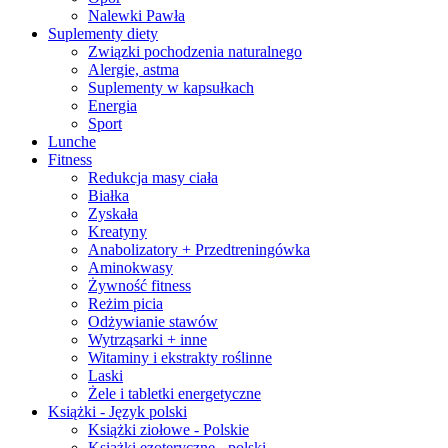
Nalewki Pawła
Suplementy diety
Związki pochodzenia naturalnego
Alergie, astma
Suplementy w kapsułkach
Energia
Sport
Lunche
Fitness
Redukcja masy ciała
Białka
Zyskała
Kreatyny
Anabolizatory + Przedtreningówka
Aminokwasy
Żywność fitness
Reżim picia
Odżywianie stawów
Wytrząsarki + inne
Witaminy i ekstrakty roślinne
Laski
Żele i tabletki energetyczne
Książki - Język polski
Książki ziołowe - Polskie
Książki ezoteryczne - polski