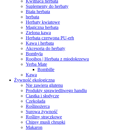
Kwitnąca herbata
Suplementy do herbaty
Biała herbata
herbata
Herbaty kwiatowe
Magiczna herbata
Zielona kawa
Herbata czerwona PU-erh
Kawa i herbata
Akcesoria do herbaty
Bombyla
Rooibos | Herbata z miodokrzewu
Yerba Mate
Bombille
Kawa
Żywność ekologiczna
Nie zawiera glutenu
Produkty sprawiedliwego handlu
Ciastka i słodycze
Czekolada
Roślinożerca
Surowa żywność
Rośliny strączkowe
Chipsy musli chrupki
Makaron