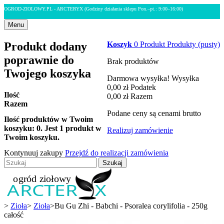
OGROD-ZIOLOWY.PL - ARCTERYX
(Godziny działania sklepu Pon.–pt.: 9:00–16:00)
Menu
Produkt dodany
Koszyk
0
Produkt
Produkty
(pusty)
poprawnie do
Brak produktów
Twojego koszyka
Darmowa wysyłka!
Wysyłka
0,00 zł
Podatek
Ilość
0,00 zł
Razem
Razem
Podane ceny są cenami brutto
Ilość produktów w Twoim
koszyku:
0
.
Jest 1 produkt w
Realizuj zamówienie
Twoim koszyku.
Kontynuuj zakupy
Przejdź do realizacji zamówienia
Szukaj
>
Zioła
>
Zioła
>
Bu Gu Zhi - Babchi - Psoralea corylifolia - 250g
całość