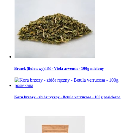
Bratek (fioletowy) liść - Viola arvensis - 100g mielony
Kora brzozy - zbiór ręczny - Betula verrucosa - 100g posiekana