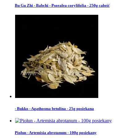
Bu Gu Zhi - Babchi - Psoralea corylifolia - 250g całość
- Bukko - Agathosma betulina - 25g posiekana
Piołun - Artemisia abrotanum - 100g posiekany