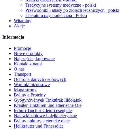
Tradycyjne systemy medyczne - polski
Przewodniki i atlasy po ziołach leczniczych - polski
Literatura psychodeliczna - Polski
Witaminy
Akcje
Informacja
Promocje
Nowe produkty
Najczęściej kupowane
Kontakt z nami
O nas
Transport
Ochrona danych osobowych
Warunki biznesowe
Mapa strony
Byliny a Proteíny
Gyógynövények Tinktúrák Illóolajok
Kräuter Tinkturen und ätherische Öle
Ierburi Tincturi Uleiuri esențiale
Nalewki ziołowe i olejki eteryczne
Byliny tinktury a éterické oleje
Heilkräuter und Fitnessdiät