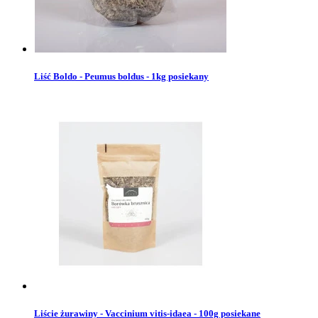
Liść Boldo - Peumus boldus - 1kg posiekany
Liście żurawiny - Vaccinium vitis-idaea - 100g posiekane