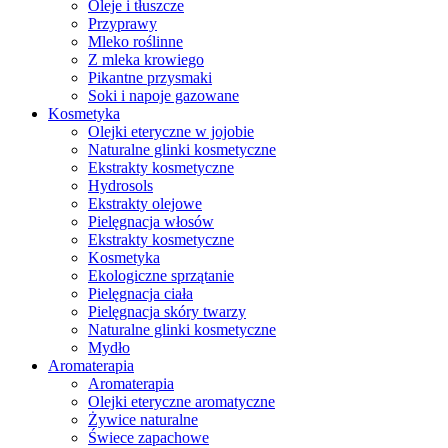
Oleje i tłuszcze
Przyprawy
Mleko roślinne
Z mleka krowiego
Pikantne przysmaki
Soki i napoje gazowane
Kosmetyka
Olejki eteryczne w jojobie
Naturalne glinki kosmetyczne
Ekstrakty kosmetyczne
Hydrosols
Ekstrakty olejowe
Pielęgnacja włosów
Ekstrakty kosmetyczne
Kosmetyka
Ekologiczne sprzątanie
Pielęgnacja ciała
Pielęgnacja skóry twarzy
Naturalne glinki kosmetyczne
Mydło
Aromaterapia
Aromaterapia
Olejki eteryczne aromatyczne
Żywice naturalne
Świece zapachowe