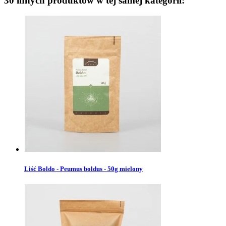
30 innych produktów w tej samej kategorii:
Liść Boldo - Peumus boldus - 50g mielony