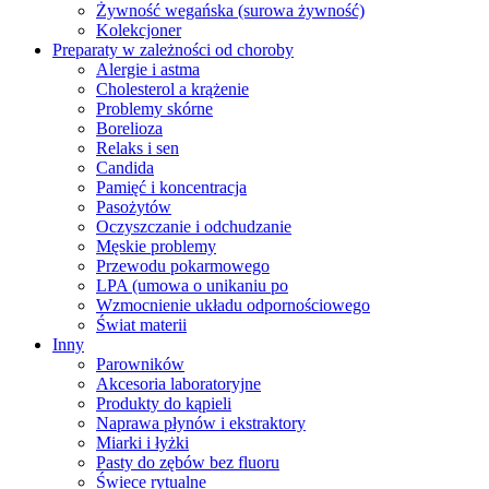
Żywność wegańska (surowa żywność)
Kolekcjoner
Preparaty w zależności od choroby
Alergie i astma
Cholesterol a krążenie
Problemy skórne
Borelioza
Relaks i sen
Candida
Pamięć i koncentracja
Pasożytów
Oczyszczanie i odchudzanie
Męskie problemy
Przewodu pokarmowego
LPA (umowa o unikaniu po
Wzmocnienie układu odpornościowego
Świat materii
Inny
Parowników
Akcesoria laboratoryjne
Produkty do kąpieli
Naprawa płynów i ekstraktory
Miarki i łyżki
Pasty do zębów bez fluoru
Świece rytualne