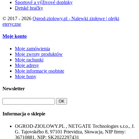
Športové a výživové doplnky
Detské hračky
©
2017 - 2026
Ogrod-ziolowy.pl - Nalewki ziołowe | olejki
eteryczne
Moje konto
Moje zamówienia
Moje zwroty produktów
Moje rachunki
Moje adresy
Moje informacje osobiste
Moje bony
Newsletter
OK
Informacja o sklepie
OGROD-ZIOLOWY.PL , NETGATE Technologies s.r.o., J.
G. Tajovského 8, 97101 Prievidza, Słowacja, NIP firmy:
36710881, NIP: SK2022297431