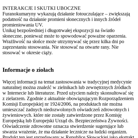
INTERAKCJE I SKUTKI UBOCZNE
Furanokumaryny wykazują działanie fotouczulające – zwiększają
podatność na działanie promieni słonecznych i innych źródeł
promieniowania UV.
Unikaj bezpośredniej i długotrwałej ekspozycji na światło
słoneczne, ponieważ może to spowodować poważne oparzenia.
Wrażliwość na słońce może utrzymywać się przez kilka dni po
zaprzestaniu stosowania. Nie stosować na otwarte rany. Nie
stosować w okresie ciąży.
Informacje o ziołach
Więcej informacji na temat zastosowania w tradycyjnej medycynie
naturalnej można znaleźć w zielnikach lub zewnętrznych źródłach
w Internecie lub literaturze. Przed użyciem należy skonsultować się
z zielarzem. Zgodnie z aktualnie obowiązującym Rozporządzeniem
Komisji Europejskiej nr 1924/2006, na produktach nie można
umieszczać żadnych niedozwolonych oświadczeń zdrowotnych i
żywieniowych. które nie zostały zatwierdzone przez Komisję
Europejską lub Europejski Urząd ds. Bezpieczeństwa Żywności.
Oświadczenie zdrowotne oznacza stwierdzenie sugerujące lub
stwarza wrażenie, że ma działanie lecznicze na ludzki organizm.
Produkt ten jest sprzedawany w Republice Słowackiej jako ekstrakt