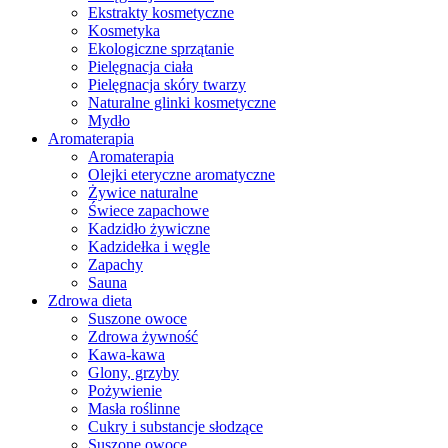
Ekstrakty kosmetyczne
Kosmetyka
Ekologiczne sprzątanie
Pielęgnacja ciała
Pielęgnacja skóry twarzy
Naturalne glinki kosmetyczne
Mydło
Aromaterapia
Aromaterapia
Olejki eteryczne aromatyczne
Żywice naturalne
Świece zapachowe
Kadzidło żywiczne
Kadzidełka i węgle
Zapachy
Sauna
Zdrowa dieta
Suszone owoce
Zdrowa żywność
Kawa-kawa
Glony, grzyby
Pożywienie
Masła roślinne
Cukry i substancje słodzące
Suszone owoce