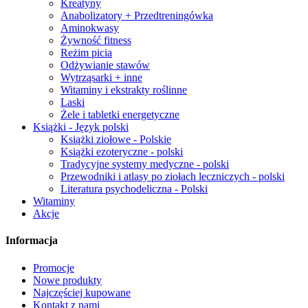
Kreatyny
Anabolizatory + Przedtreningówka
Aminokwasy
Żywność fitness
Reżim picia
Odżywianie stawów
Wytrząsarki + inne
Witaminy i ekstrakty roślinne
Laski
Żele i tabletki energetyczne
Książki - Język polski
Książki ziołowe - Polskie
Książki ezoteryczne - polski
Tradycyjne systemy medyczne - polski
Przewodniki i atlasy po ziołach leczniczych - polski
Literatura psychodeliczna - Polski
Witaminy
Akcje
Informacja
Promocje
Nowe produkty
Najczęściej kupowane
Kontakt z nami