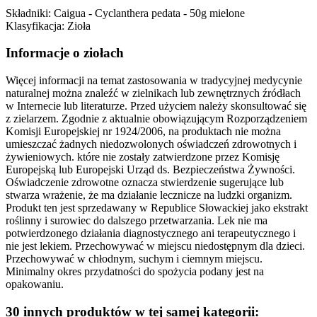
Składniki: Caigua - Cyclanthera pedata - 50g mielone
Klasyfikacja: Zioła
Informacje o ziołach
Więcej informacji na temat zastosowania w tradycyjnej medycynie
naturalnej można znaleźć w zielnikach lub zewnętrznych źródłach
w Internecie lub literaturze. Przed użyciem należy skonsultować się
z zielarzem. Zgodnie z aktualnie obowiązującym Rozporządzeniem
Komisji Europejskiej nr 1924/2006, na produktach nie można
umieszczać żadnych niedozwolonych oświadczeń zdrowotnych i
żywieniowych. które nie zostały zatwierdzone przez Komisję
Europejską lub Europejski Urząd ds. Bezpieczeństwa Żywności.
Oświadczenie zdrowotne oznacza stwierdzenie sugerujące lub
stwarza wrażenie, że ma działanie lecznicze na ludzki organizm.
Produkt ten jest sprzedawany w Republice Słowackiej jako ekstrakt
roślinny i surowiec do dalszego przetwarzania. Lek nie ma
potwierdzonego działania diagnostycznego ani terapeutycznego i
nie jest lekiem. Przechowywać w miejscu niedostępnym dla dzieci.
Przechowywać w chłodnym, suchym i ciemnym miejscu.
Minimalny okres przydatności do spożycia podany jest na
opakowaniu.
30 innych produktów w tej samej kategorii: