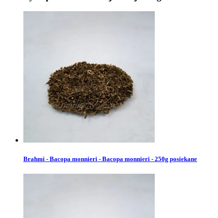
Brahmi - Bacopa monnieri - Bacopa monnieri - 250g posiekane