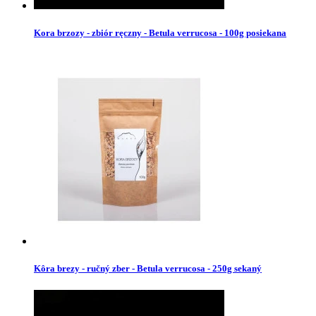
Kora brzozy - zbiór ręczny - Betula verrucosa - 100g posiekana
Kôra brezy - ručný zber - Betula verrucosa - 250g sekaný