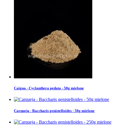
Caigua - Cyclanthera pedata - 50g mielone
Carqueja - Baccharis genistelloides - 50g mielone