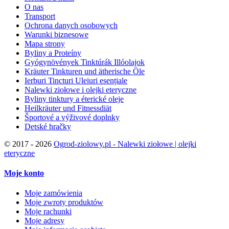
O nas
Transport
Ochrona danych osobowych
Warunki biznesowe
Mapa strony
Byliny a Proteíny
Gyógynövények Tinktúrák Illóolajok
Kräuter Tinkturen und ätherische Öle
Ierburi Tincturi Uleiuri esențiale
Nalewki ziołowe i olejki eteryczne
Byliny tinktury a éterické oleje
Heilkräuter und Fitnessdiät
Športové a výživové doplnky
Detské hračky
©
2017 - 2026
Ogrod-ziolowy.pl - Nalewki ziołowe | olejki
eteryczne
Moje konto
Moje zamówienia
Moje zwroty produktów
Moje rachunki
Moje adresy