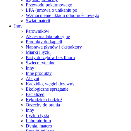
Przewodu pokarmowego
LPA (umowa o unikaniu po
Wzmocnienie układu odpornościowego
Świat materii
Inny
Parowników
Akcesoria laboratoryjne
Produkty do kąpieli
Naprawa płynów i ekstraktory
Miarki i łyżki
Pasty do zębów bez fluoru
Świece rytualne
Inny
Inne produkty
Absynt
Kadzidło, węgiel drzewny
Ekologiczne sprzątanie
Facialized
Rękodzieło i odzież
Orzechy do prania
Inny
Łyżki i łyżki
Laboratorium
Dynia, matero