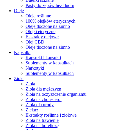
Butelki szklane
Pasty do zębów bez fluoru
Oleje
Oleje roślinne
100% olejków eterycznych
Oleje tłoczone na zimno
Olejki eteryczne
Ekstrakty olejowe
Olej CBD
Oleje tłoczone na zimno
Kapsułki
Kapsułki i kapsułki
Suplementy w kapsułkach
Narkotyki
Suplementy w kapsułkach
Zioła
Zioła
Zioła dla mężczyzn
Zioła na oczyszczenie organizmu
Zioła na cholesterol
Zioła dla urody
Zielarz
Ekstrakty roślinne i ziołowe
Zioła na trawienie
Zioła na boreliozę