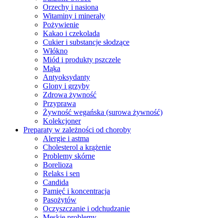
Orzechy i nasiona
Witaminy i minerały
Pożywienie
Kakao i czekolada
Cukier i substancje słodzące
Włókno
Miód i produkty pszczele
Mąka
Antyoksydanty
Glony i grzyby
Zdrowa żywność
Przyprawa
Żywność wegańska (surowa żywność)
Kolekcjoner
Preparaty w zależności od choroby
Alergie i astma
Cholesterol a krążenie
Problemy skórne
Borelioza
Relaks i sen
Candida
Pamięć i koncentracja
Pasożytów
Oczyszczanie i odchudzanie
Męskie problemy