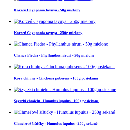
Korzeń Cayaponia tayuya - 50g mielony
Korzeń Cayaponia tayuya - 250g mielony
Chanca Piedra - Phyllanthus niruri - 50g mielone
Kora chininy - Cinchona pubesens - 100g posiekana
Szyszki chmielu - Humulus lupulus - 100g posiekane
Chmeľové šištičky - Humulus lupulus - 250g sekané