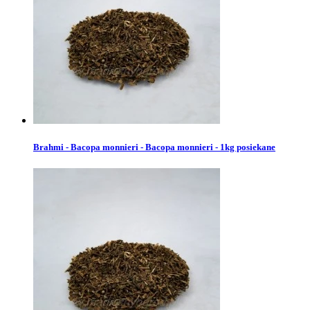
Brahmi - Bacopa monnieri - Bacopa monnieri - 1kg posiekane