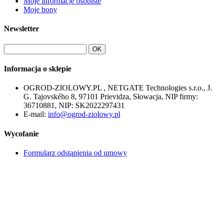
Moje informacje osobiste
Moje bony
Newsletter
OK
Informacja o sklepie
OGROD-ZIOLOWY.PL , NETGATE Technologies s.r.o., J.
G. Tajovského 8, 97101 Prievidza, Słowacja, NIP firmy:
36710881, NIP: SK2022297431
E-mail:
info@ogrod-ziolowy.pl
Wycofanie
Formularz odstąpienia od umowy