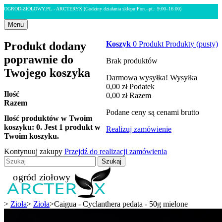
OGROD-ZIOLOWY.PL - ARCTERYX
(Godziny działania sklepu Pon.–pt.: 9:00–16:00)
Menu
Produkt dodany
Koszyk
0
Produkt
Produkty
(pusty)
poprawnie do
Brak produktów
Twojego koszyka
Darmowa wysyłka!
Wysyłka
0,00 zł
Podatek
Ilość
0,00 zł
Razem
Razem
Podane ceny są cenami brutto
Ilość produktów w Twoim
koszyku:
0
.
Jest 1 produkt w
Realizuj zamówienie
Twoim koszyku.
Kontynuuj zakupy
Przejdź do realizacji zamówienia
Szukaj
>
Zioła
>
Zioła
>
Caigua - Cyclanthera pedata - 50g mielone