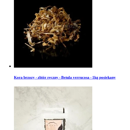
Kora brzozy - zbiór ręczny - Betula verrucosa - 1kg posiekany