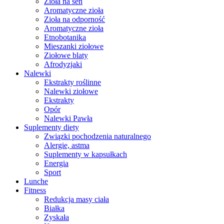
Zioła na sen
Aromatyczne zioła
Zioła na odporność
Aromatyczne zioła
Etnobotanika
Mieszanki ziołowe
Ziołowe blaty
Afrodyzjaki
Nalewki
Ekstrakty roślinne
Nalewki ziołowe
Ekstrakty
Opór
Nalewki Pawła
Suplementy diety
Związki pochodzenia naturalnego
Alergie, astma
Suplementy w kapsułkach
Energia
Sport
Lunche
Fitness
Redukcja masy ciała
Białka
Zyskała