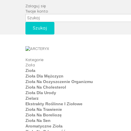
Zaloguj się
Twoje konto
Szukaj
Kategorie
Zioła
Zioła
Zioła Dla Mężczyzn
Zioła Na Oczyszczenie Organizmu
Zioła Na Cholesterol
Zioła Dla Urody
Zielarz
Ekstrakty Roślinne I Ziołowe
Zioła Na Trawienie
Zioła Na Boreliozę
Zioła Na Sen
Aromatyczne Zioła