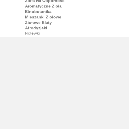
Zioła Na Odporność
Aromatyczne Zioła
Etnobotanika
Mieszanki Ziołowe
Ziołowe Blaty
Afrodyzjaki
Nalewki
Ekstrakty Roślinne
Nalewki Ziołowe
Ekstrakty
Opór
Nalewki Pawła
Kapsułki
Kapsułki I Kapsułki
Suplementy W Kapsułkach
Narkotyki
Suplementy W Kapsułkach
Herbata i kawa
Ziołowa
Ziołowa
Zielona Herbata
Oolong
Kwitnąca Herbata
Suplementy Do Herbaty