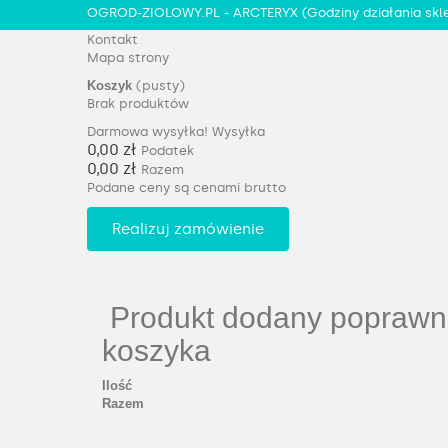
OGROD-ZIOLOWY.PL - ARCTERYX
(Godziny działania skl
Kontakt
Mapa strony
Koszyk
(pusty)
Brak produktów
Darmowa wysyłka!
Wysyłka
0,00 zł
Podatek
0,00 zł
Razem
Podane ceny są cenami brutto
Realizuj zamówienie
Produkt dodany poprawn
koszyka
Ilość
Razem