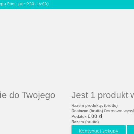
epu Pon.–pt.: 9:00–16:00)
ie do Twojego
Jest 1 produkt
Razem produkty: (brutto)
Dostawa: (brutto)
Darmowa wysył
0,00 zł
Podatek
Razem (brutto)
Kontynuuj zakupy