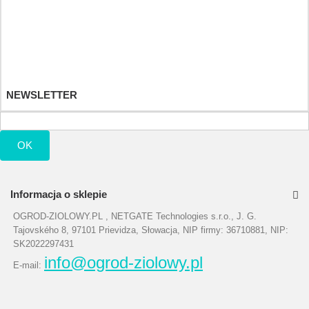
Moje rachunki
Moje adresy
Moje informacje osobiste
Moje bony
NEWSLETTER
OK
Informacja o sklepie
OGROD-ZIOLOWY.PL , NETGATE Technologies s.r.o., J. G.
Tajovského 8, 97101 Prievidza, Słowacja, NIP firmy: 36710881, NIP:
SK2022297431
info@ogrod-ziolowy.pl
E-mail: