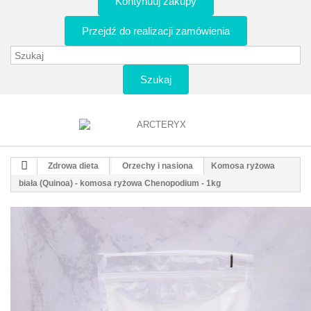
Kontynuuj zakupy
Przejdź do realizacji zamówienia
Szukaj
Zdrowa dieta
Orzechy i nasiona
Komosa ryżowa
biała (Quinoa) - komosa ryżowa Chenopodium - 1kg