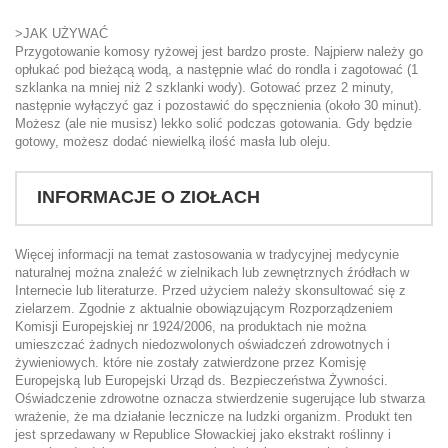
>JAK UŻYWAĆ
Przygotowanie komosy ryżowej jest bardzo proste. Najpierw należy go
opłukać pod bieżącą wodą, a następnie wlać do rondla i zagotować (1
szklanka na mniej niż 2 szklanki wody). Gotować przez 2 minuty,
następnie wyłączyć gaz i pozostawić do spęcznienia (około 30 minut).
Możesz (ale nie musisz) lekko solić podczas gotowania. Gdy będzie
gotowy, możesz dodać niewielką ilość masła lub oleju.
INFORMACJE O ZIOŁACH
Więcej informacji na temat zastosowania w tradycyjnej medycynie
naturalnej można znaleźć w zielnikach lub zewnętrznych źródłach w
Internecie lub literaturze. Przed użyciem należy skonsultować się z
zielarzem. Zgodnie z aktualnie obowiązującym Rozporządzeniem
Komisji Europejskiej nr 1924/2006, na produktach nie można
umieszczać żadnych niedozwolonych oświadczeń zdrowotnych i
żywieniowych. które nie zostały zatwierdzone przez Komisję
Europejską lub Europejski Urząd ds. Bezpieczeństwa Żywności.
Oświadczenie zdrowotne oznacza stwierdzenie sugerujące lub stwarza
wrażenie, że ma działanie lecznicze na ludzki organizm. Produkt ten
jest sprzedawany w Republice Słowackiej jako ekstrakt roślinny i