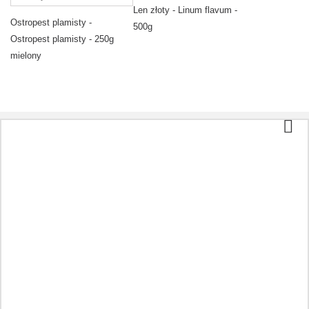
Len złoty - Linum flavum -
Ostropest plamisty -
500g
Ostropest plamisty - 250g
mielony
Kategorie
Herbata i kawa
Żywność ekologiczna
Kosmetyka
Aromaterapia
Zdrowa dieta
Preparaty w zależności od choroby
Inny
Oleje