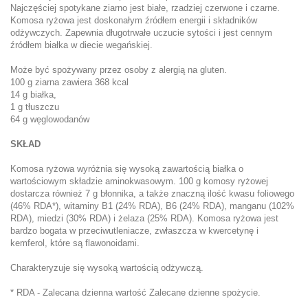
Najczęściej spotykane ziarno jest białe, rzadziej czerwone i czarne.
Komosa ryżowa jest doskonałym źródłem energii i składników
odżywczych. Zapewnia długotrwałe uczucie sytości i jest cennym
źródłem białka w diecie wegańskiej.
Może być spożywany przez osoby z alergią na gluten.
100 g ziarna zawiera 368 kcal
14 g białka,
1 g tłuszczu
64 g węglowodanów
SKŁAD
Komosa ryżowa wyróżnia się wysoką zawartością białka o
wartościowym składzie aminokwasowym. 100 g komosy ryżowej
dostarcza również 7 g błonnika, a także znaczną ilość kwasu foliowego
(46% RDA*), witaminy B1 (24% RDA), B6 (24% RDA), manganu (102%
RDA), miedzi (30% RDA) i żelaza (25% RDA). Komosa ryżowa jest
bardzo bogata w przeciwutleniacze, zwłaszcza w kwercetynę i
kemferol, które są flawonoidami.
Charakteryzuje się wysoką wartością odżywczą.
* RDA - Zalecana dzienna wartość Zalecane dzienne spożycie.