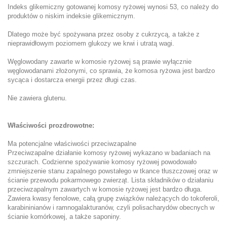
Indeks glikemiczny gotowanej komosy ryżowej wynosi 53, co należy do
produktów o niskim indeksie glikemicznym.
Dlatego może być spożywana przez osoby z cukrzycą, a także z
nieprawidłowym poziomem glukozy we krwi i utratą wagi.
Węglowodany zawarte w komosie ryżowej są prawie wyłącznie
węglowodanami złożonymi, co sprawia, że komosa ryżowa jest bardzo
sycąca i dostarcza energii przez długi czas.
Nie zawiera glutenu.
Właściwości prozdrowotne:
Ma potencjalne właściwości przeciwzapalne
Przeciwzapalne działanie komosy ryżowej wykazano w badaniach na
szczurach. Codzienne spożywanie komosy ryżowej powodowało
zmniejszenie stanu zapalnego powstałego w tkance tłuszczowej oraz w
ścianie przewodu pokarmowego zwierząt. Lista składników o działaniu
przeciwzapalnym zawartych w komosie ryżowej jest bardzo długa.
Zawiera kwasy fenolowe, całą grupę związków należących do tokoferoli,
karabininianów i ramnogalakturanów, czyli polisacharydów obecnych w
ścianie komórkowej, a także saponiny.