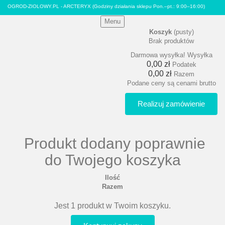
OGROD-ZIOLOWY.PL - ARCTERYX
(Godziny działania sklepu Pon.–pt.: 9:00–16:00)
Menu
Koszyk
(pusty)
Brak produktów
Darmowa wysyłka!
Wysyłka
0,00 zł
Podatek
0,00 zł
Razem
Podane ceny są cenami brutto
Realizuj zamówienie
Produkt dodany poprawnie
do Twojego koszyka
Ilość
Razem
Jest 1 produkt w Twoim koszyku.