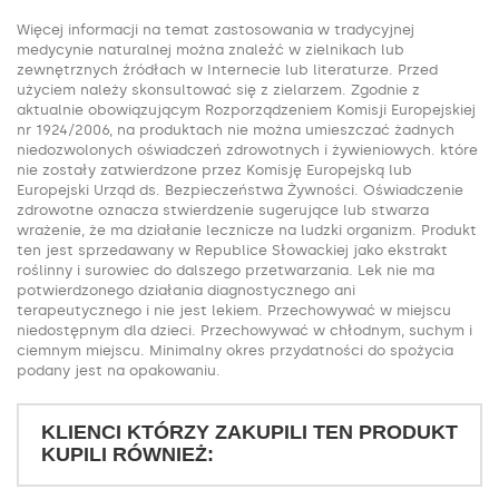
Więcej informacji na temat zastosowania w tradycyjnej
medycynie naturalnej można znaleźć w zielnikach lub
zewnętrznych źródłach w Internecie lub literaturze. Przed
użyciem należy skonsultować się z zielarzem. Zgodnie z
aktualnie obowiązującym Rozporządzeniem Komisji Europejskiej
nr 1924/2006, na produktach nie można umieszczać żadnych
niedozwolonych oświadczeń zdrowotnych i żywieniowych. które
nie zostały zatwierdzone przez Komisję Europejską lub
Europejski Urząd ds. Bezpieczeństwa Żywności. Oświadczenie
zdrowotne oznacza stwierdzenie sugerujące lub stwarza
wrażenie, że ma działanie lecznicze na ludzki organizm. Produkt
ten jest sprzedawany w Republice Słowackiej jako ekstrakt
roślinny i surowiec do dalszego przetwarzania. Lek nie ma
potwierdzonego działania diagnostycznego ani
terapeutycznego i nie jest lekiem. Przechowywać w miejscu
niedostępnym dla dzieci. Przechowywać w chłodnym, suchym i
ciemnym miejscu. Minimalny okres przydatności do spożycia
podany jest na opakowaniu.
KLIENCI KTÓRZY ZAKUPILI TEN PRODUKT
KUPILI RÓWNIEŻ: