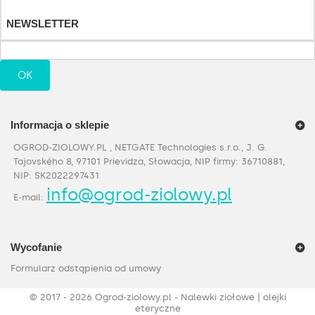
Moje bony
NEWSLETTER
OK
Informacja o sklepie
OGROD-ZIOLOWY.PL , NETGATE Technologies s.r.o., J. G.
Tajovského 8, 97101 Prievidza, Słowacja, NIP firmy: 36710881,
NIP: SK2022297431
info@ogrod-ziolowy.pl
E-mail:
Wycofanie
Formularz odstąpienia od umowy
©
2017 - 2026
Ogrod-ziolowy.pl - Nalewki ziołowe | olejki
eteryczne