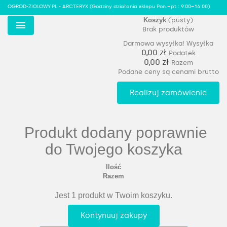
OGROD-ZIOLOWY.PL - ARCTERYX
(Godziny działania sklepu Pon.–pt.: 9:00–16:00)
Koszyk
(pusty)
Brak produktów
Menu
Darmowa wysyłka!
Wysyłka
0,00 zł
Podatek
0,00 zł
Razem
Podane ceny są cenami brutto
Realizuj zamówienie
Produkt dodany poprawnie
do Twojego koszyka
Ilość
Razem
Jest 1 produkt w Twoim koszyku.
Kontynuuj zakupy