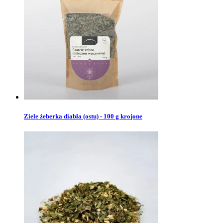
Ziele żeberka diabła (ostu) - 100 g krojone