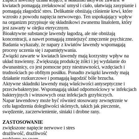
kwiatach pomagają zrelaksować umysł i ciało, ułatwiają zasypianie i
pomagają złagodzić stres. Delikatnie obniżają ciśnienie krwi, które
wzrosło z powodu napięcia nerwowego. Ten uspokajający wpływ
na organizm przypisuje się składnikowi zwanemu linalolem, który
jest zawarty w olejku eterycznym.
Bioaktywne substancje lawendy łagodzą, ale nie obniżają
koncentracji, a nawet pomagają zmniejszyć zmęczenie psychiczne.
Badania wykazały, że napary z kwiatów lawendy wspomagają
procesy uczenia się i zapamiętywania.
Związki zawarte w kwiatach lawendy mają korzystny wpływ na
układ trawienny. Zwiększają produkcję żółci i jej wydalanie do
dwunastnicy, co jest pomocne przy niestrawności, wzdęciach i
trudnościach po obfitym posiłku. Ponadto związki lawendy mają
działanie rozkurczowe i pomagają łagodzić bóle brzucha.
Aktywne składniki lawendy mają właściwości antyseptyczne i
przeciwbakteryjne. Wspomagają układ odpornościowy w infekcjach
bakteryjnych i wirusowych oraz infekcjach grzybiczych.
Napar lawendowy może być również stosowany zewnętrznie w
celu łagodzenia dolegliwości skórnych, takich jak pieczenie,
swędzenie, zaczerwienienie, siniaki i drobne rany.
ZASTOSOWANIE
zwiększone napięcie nerwowe i stres
drażliwość, drażliwość
problemy ze snem