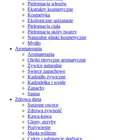
Pielęgnacja włosów
Ekstrakty kosmetyczne
Kosmetyka
Ekologiczne sprzątanie
Pielęgnacja ciała
Pielęgnacja skóry twarzy
Naturalne glinki kosmetyczne
Mydło
Aromaterapia
Aromaterapia
Olejki eteryczne aromatyczne
Żywice naturalne
Świece zapachowe
Kadzidło żywiczne
Kadzidełka i węgle
Zapachy
Sauna
Zdrowa dieta
Suszone owoce
Zdrowa żywność
Kawa-kawa
Glony, grzyby
Pożywienie
Masła roślinne
Cukry i substancje słodzące