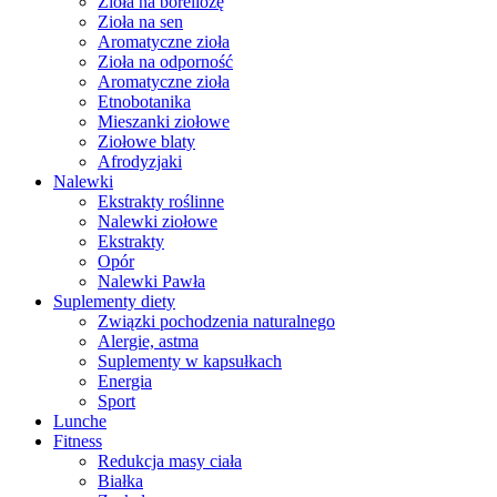
Zioła na boreliozę
Zioła na sen
Aromatyczne zioła
Zioła na odporność
Aromatyczne zioła
Etnobotanika
Mieszanki ziołowe
Ziołowe blaty
Afrodyzjaki
Nalewki
Ekstrakty roślinne
Nalewki ziołowe
Ekstrakty
Opór
Nalewki Pawła
Suplementy diety
Związki pochodzenia naturalnego
Alergie, astma
Suplementy w kapsułkach
Energia
Sport
Lunche
Fitness
Redukcja masy ciała
Białka