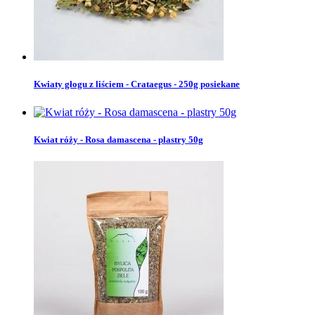
Kwiaty głogu z liściem - Crataegus - 250g posiekane
Kwiat róży - Rosa damascena - plastry 50g