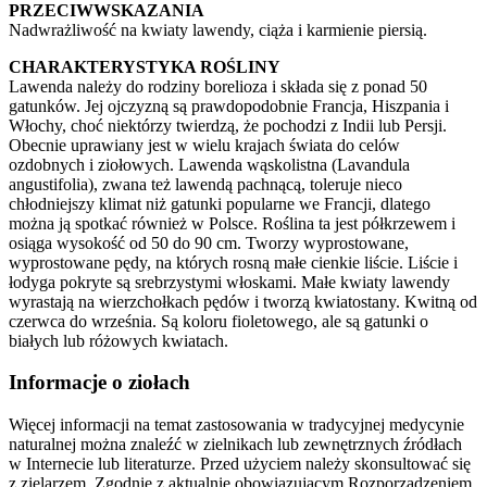
PRZECIWWSKAZANIA
Nadwrażliwość na kwiaty lawendy, ciąża i karmienie piersią.
CHARAKTERYSTYKA ROŚLINY
Lawenda należy do rodziny borelioza i składa się z ponad 50
gatunków. Jej ojczyzną są prawdopodobnie Francja, Hiszpania i
Włochy, choć niektórzy twierdzą, że pochodzi z Indii lub Persji.
Obecnie uprawiany jest w wielu krajach świata do celów
ozdobnych i ziołowych. Lawenda wąskolistna (Lavandula
angustifolia), zwana też lawendą pachnącą, toleruje nieco
chłodniejszy klimat niż gatunki popularne we Francji, dlatego
można ją spotkać również w Polsce. Roślina ta jest półkrzewem i
osiąga wysokość od 50 do 90 cm. Tworzy wyprostowane,
wyprostowane pędy, na których rosną małe cienkie liście. Liście i
łodyga pokryte są srebrzystymi włoskami. Małe kwiaty lawendy
wyrastają na wierzchołkach pędów i tworzą kwiatostany. Kwitną od
czerwca do września. Są koloru fioletowego, ale są gatunki o
białych lub różowych kwiatach.
Informacje o ziołach
Więcej informacji na temat zastosowania w tradycyjnej medycynie
naturalnej można znaleźć w zielnikach lub zewnętrznych źródłach
w Internecie lub literaturze. Przed użyciem należy skonsultować się
z zielarzem. Zgodnie z aktualnie obowiązującym Rozporządzeniem