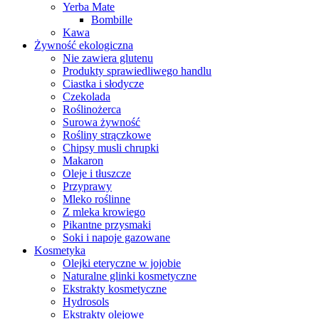
Yerba Mate
Bombille
Kawa
Żywność ekologiczna
Nie zawiera glutenu
Produkty sprawiedliwego handlu
Ciastka i słodycze
Czekolada
Roślinożerca
Surowa żywność
Rośliny strączkowe
Chipsy musli chrupki
Makaron
Oleje i tłuszcze
Przyprawy
Mleko roślinne
Z mleka krowiego
Pikantne przysmaki
Soki i napoje gazowane
Kosmetyka
Olejki eteryczne w jojobie
Naturalne glinki kosmetyczne
Ekstrakty kosmetyczne
Hydrosols
Ekstrakty olejowe