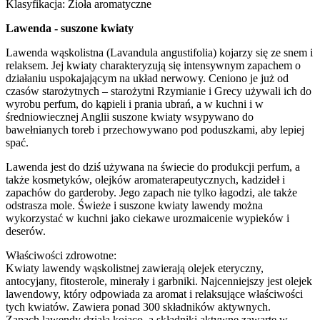
Klasyfikacja: Zioła aromatyczne
Lawenda - suszone kwiaty
Lawenda wąskolistna (Lavandula angustifolia) kojarzy się ze snem i
relaksem. Jej kwiaty charakteryzują się intensywnym zapachem o
działaniu uspokajającym na układ nerwowy. Ceniono je już od
czasów starożytnych – starożytni Rzymianie i Grecy używali ich do
wyrobu perfum, do kąpieli i prania ubrań, a w kuchni i w
średniowiecznej Anglii suszone kwiaty wsypywano do
bawełnianych toreb i przechowywano pod poduszkami, aby lepiej
spać.
Lawenda jest do dziś używana na świecie do produkcji perfum, a
także kosmetyków, olejków aromaterapeutycznych, kadzideł i
zapachów do garderoby. Jego zapach nie tylko łagodzi, ale także
odstrasza mole. Świeże i suszone kwiaty lawendy można
wykorzystać w kuchni jako ciekawe urozmaicenie wypieków i
deserów.
Właściwości zdrowotne:
Kwiaty lawendy wąskolistnej zawierają olejek eteryczny,
antocyjany, fitosterole, minerały i garbniki. Najcenniejszy jest olejek
lawendowy, który odpowiada za aromat i relaksujące właściwości
tych kwiatów. Zawiera ponad 300 składników aktywnych.
Zapach lawendy działa kojąco, a składniki aktywne zawarte w