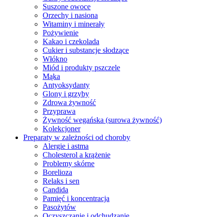
Suszone owoce
Orzechy i nasiona
Witaminy i minerały
Pożywienie
Kakao i czekolada
Cukier i substancje słodzące
Włókno
Miód i produkty pszczele
Mąka
Antyoksydanty
Glony i grzyby
Zdrowa żywność
Przyprawa
Żywność wegańska (surowa żywność)
Kolekcjoner
Preparaty w zależności od choroby
Alergie i astma
Cholesterol a krążenie
Problemy skórne
Borelioza
Relaks i sen
Candida
Pamięć i koncentracja
Pasożytów
Oczyszczanie i odchudzanie