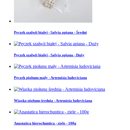
Pęczek szałwii białej - Salvia apiana - Średni
Pęczek szałwii białej - Salvia apiana - Duży
Pęczek piołunu mały - Artemisia ludoviciana
Wiązka piołunu średnia - Artemisia ludoviciana
Anastatica hierochuntica - ziele - 100g