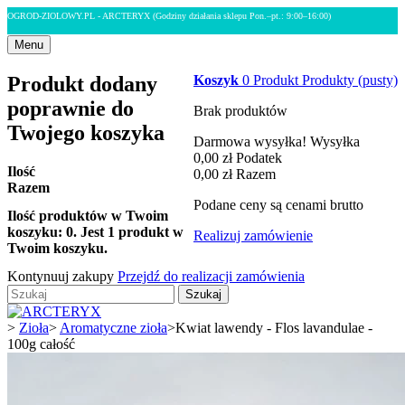
OGROD-ZIOLOWY.PL - ARCTERYX
(Godziny działania sklepu Pon.–pt.: 9:00–16:00)
Menu
Produkt dodany
Koszyk
0
Produkt
Produkty
(pusty)
poprawnie do
Brak produktów
Twojego koszyka
Darmowa wysyłka!
Wysyłka
0,00 zł
Podatek
Ilość
0,00 zł
Razem
Razem
Podane ceny są cenami brutto
Ilość produktów w Twoim
koszyku:
0
.
Jest 1 produkt w
Realizuj zamówienie
Twoim koszyku.
Kontynuuj zakupy
Przejdź do realizacji zamówienia
Szukaj
>
Zioła
>
Aromatyczne zioła
>
Kwiat lawendy - Flos lavandulae -
100g całość