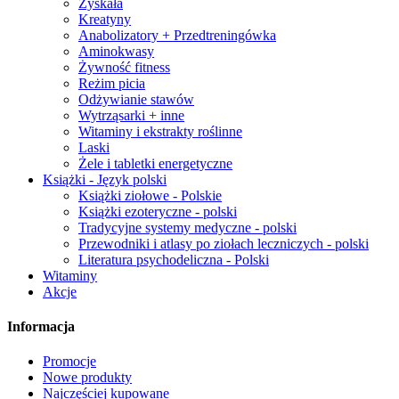
Zyskała
Kreatyny
Anabolizatory + Przedtreningówka
Aminokwasy
Żywność fitness
Reżim picia
Odżywianie stawów
Wytrząsarki + inne
Witaminy i ekstrakty roślinne
Laski
Żele i tabletki energetyczne
Książki - Język polski
Książki ziołowe - Polskie
Książki ezoteryczne - polski
Tradycyjne systemy medyczne - polski
Przewodniki i atlasy po ziołach leczniczych - polski
Literatura psychodeliczna - Polski
Witaminy
Akcje
Informacja
Promocje
Nowe produkty
Najczęściej kupowane