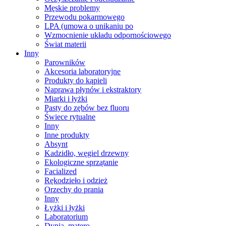
Męskie problemy
Przewodu pokarmowego
LPA (umowa o unikaniu po
Wzmocnienie układu odpornościowego
Świat materii
Inny
Parowników
Akcesoria laboratoryjne
Produkty do kąpieli
Naprawa płynów i ekstraktory
Miarki i łyżki
Pasty do zębów bez fluoru
Świece rytualne
Inny
Inne produkty
Absynt
Kadzidło, węgiel drzewny
Ekologiczne sprzątanie
Facialized
Rękodzieło i odzież
Orzechy do prania
Inny
Łyżki i łyżki
Laboratorium
Dynia, matero