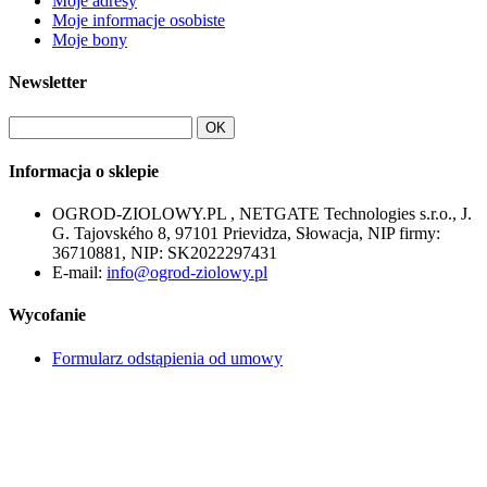
Moje adresy
Moje informacje osobiste
Moje bony
Newsletter
OK
Informacja o sklepie
OGROD-ZIOLOWY.PL , NETGATE Technologies s.r.o., J.
G. Tajovského 8, 97101 Prievidza, Słowacja, NIP firmy:
36710881, NIP: SK2022297431
E-mail:
info@ogrod-ziolowy.pl
Wycofanie
Formularz odstąpienia od umowy