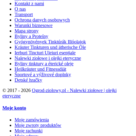
Kontakt z nami
O nas
Transport
Ochrona danych osobowych
Warunki biznesowe
Mapa strony
Byliny a Proteíny
Gyógynövények Tinktúrák Illóolajok
Kräuter Tinkturen und ätherische Öle
Ierburi Tincturi Uleiuri esențiale
Nalewki ziołowe i olejki eteryczne
Byliny tinktury a éterické oleje
Heilkräuter und Fitnessdiät
Športové a výživové doplnky
Detské hračky
©
2017 - 2026
Ogrod-ziolowy.pl - Nalewki ziołowe | olejki
eteryczne
Moje konto
Moje zamówienia
Moje zwroty produktów
Moje rachunki