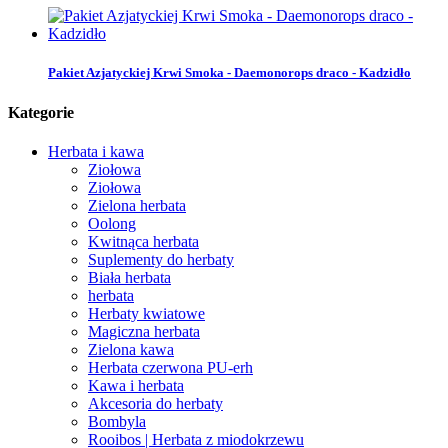
Pakiet Azjatyckiej Krwi Smoka - Daemonorops draco - Kadzidło
Kategorie
Herbata i kawa
Ziołowa
Ziołowa
Zielona herbata
Oolong
Kwitnąca herbata
Suplementy do herbaty
Biała herbata
herbata
Herbaty kwiatowe
Magiczna herbata
Zielona kawa
Herbata czerwona PU-erh
Kawa i herbata
Akcesoria do herbaty
Bombyla
Rooibos | Herbata z miodokrzewu