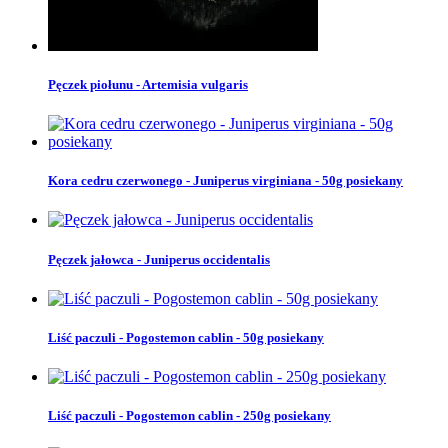
Pęczek piołunu - Artemisia vulgaris
Kora cedru czerwonego - Juniperus virginiana - 50g posiekany
Pęczek jałowca - Juniperus occidentalis
Liść paczuli - Pogostemon cablin - 50g posiekany
Liść paczuli - Pogostemon cablin - 250g posiekany