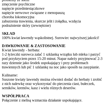
zmęczenie psychiczne
napięcie przedmiesiączkowe
napięcie nerwowe związane z menopauzą
choroba lokomocyjna
zaburzenia trawienia, skurcze jelit i żołądka, wzdęcia
podrażnienie skóry (zewnętrzne)
SKŁAD
100% kwiat lawendy wąskolistnej. Surowiec najwyższej jakości!
DAWKOWANIE & ZASTOSOWANIE
Kwiat lawendy - herbata:
1-2 łyżeczki surowca zalać 1 szklanką wrzątku lub mleka i parzyć
pod przykryciem przez 15-20 minut. Napar należy przyjmować 2-3
razy dziennie jako środek uspokajający i przy problemach
trawiennych lub pić 1 szklankę na noc jako sposób na zasypianie.
Kulinarne:
Suszone kwiaty lawendy można również dodać do herbaty i zrobić
z nich nalewkę oraz wykorzystać do pieczenia ciast, bułeczek,
serników, kremów, kasz i wielu różnych deserów.
WSPÓŁPRACA
Połączenie z melisą wzmacnia działanie uspokajające.