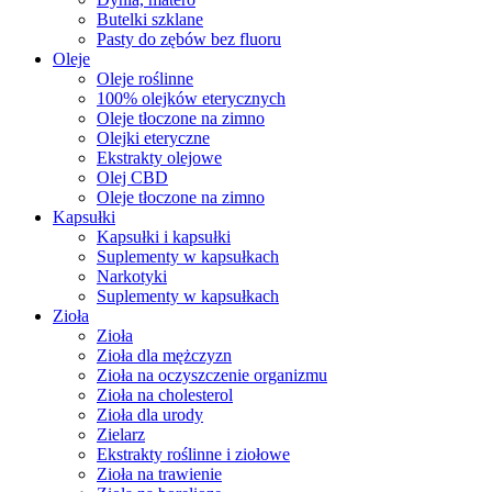
Butelki szklane
Pasty do zębów bez fluoru
Oleje
Oleje roślinne
100% olejków eterycznych
Oleje tłoczone na zimno
Olejki eteryczne
Ekstrakty olejowe
Olej CBD
Oleje tłoczone na zimno
Kapsułki
Kapsułki i kapsułki
Suplementy w kapsułkach
Narkotyki
Suplementy w kapsułkach
Zioła
Zioła
Zioła dla mężczyzn
Zioła na oczyszczenie organizmu
Zioła na cholesterol
Zioła dla urody
Zielarz
Ekstrakty roślinne i ziołowe
Zioła na trawienie