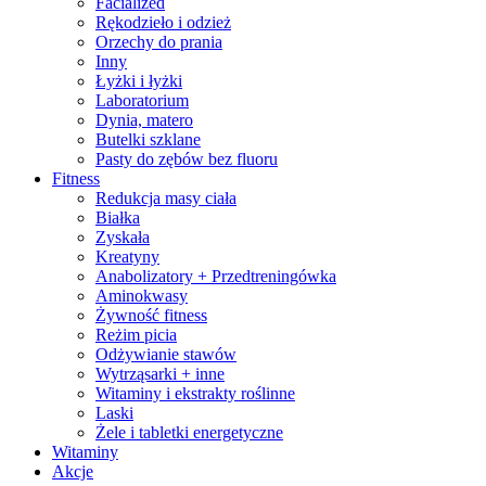
Facialized
Rękodzieło i odzież
Orzechy do prania
Inny
Łyżki i łyżki
Laboratorium
Dynia, matero
Butelki szklane
Pasty do zębów bez fluoru
Fitness
Redukcja masy ciała
Białka
Zyskała
Kreatyny
Anabolizatory + Przedtreningówka
Aminokwasy
Żywność fitness
Reżim picia
Odżywianie stawów
Wytrząsarki + inne
Witaminy i ekstrakty roślinne
Laski
Żele i tabletki energetyczne
Witaminy
Akcje