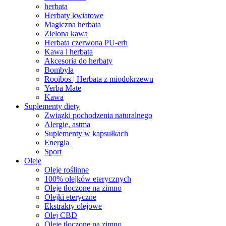
herbata
Herbaty kwiatowe
Magiczna herbata
Zielona kawa
Herbata czerwona PU-erh
Kawa i herbata
Akcesoria do herbaty
Bombyla
Rooibos | Herbata z miodokrzewu
Yerba Mate
Kawa
Suplementy diety
Związki pochodzenia naturalnego
Alergie, astma
Suplementy w kapsułkach
Energia
Sport
Oleje
Oleje roślinne
100% olejków eterycznych
Oleje tłoczone na zimno
Olejki eteryczne
Ekstrakty olejowe
Olej CBD
Oleje tłoczone na zimno