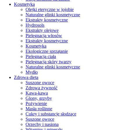
Kosmetyka
Olejki eteryczne w jojobie
Naturalne glinki kosmetyczne
Ekstrakty kosmetyczne
Hydrosols
Ekstrakty olejowe
Pielęgnacja włosów
Ekstrakty kosmetyczne
Kosmetyka
Ekologiczne sprzątanie
Pielęgnacja ciała
Pielęgnacja skóry twarzy
Naturalne glinki kosmetyczne
Mydło
Zdrowa dieta
Suszone owoce
Zdrowa żywność
Kawa-kawa
Glony, grzyby
Pożywienie
Masła roślinne
Cukry i substancje słodzące
Suszone owoce
Orzechy i nasiona
Witaminy i minerały