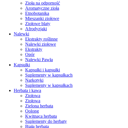
Zioła na odporność
Aromatyczne zioła
Etnobotanika
Mieszanki ziołowe
Ziołowe blaty
Afrodyzjaki
Nalewki
Ekstrakty roślinne
Nalewki ziołowe
Ekstrakty
Opór
Nalewki Pawła
Kapsułki
Kapsułki i kapsułki
Suplementy w kapsułkach
Narkotyki
Suplementy w kapsułkach
Herbata i kawa
Ziołowa
Ziołowa
Zielona herbata
Oolong
Kwitnąca herbata
Suplementy do herbaty
Biała herbata