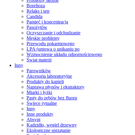
Problemy skórne
Borelioza
Relaks i sen
Candida
Pamięć i koncentracja
Pasożytów
Oczyszczanie i odchudzanie
Męskie problemy
Przewodu pokarmowego
LPA (umowa o unikaniu po
Wzmocnienie układu odpornościowego
Świat materii
Inny
Parowników
Akcesoria laboratoryjne
Produkty do kąpieli
Naprawa płynów i ekstraktory
Miarki i łyżki
Pasty do zębów bez fluoru
Świece rytualne
Inny
Inne produkty
Absynt
Kadzidło, węgiel drzewny
Ekologiczne sprzątanie