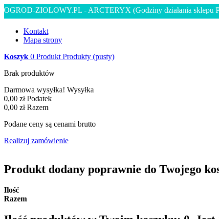
OGROD-ZIOLOWY.PL - ARCTERYX
(Godziny działania sklepu 
Kontakt
Mapa strony
Koszyk
0
Produkt
Produkty
(pusty)
Brak produktów
Darmowa wysyłka!
Wysyłka
0,00 zł
Podatek
0,00 zł
Razem
Podane ceny są cenami brutto
Realizuj zamówienie
Produkt dodany poprawnie do Twojego ko
Ilość
Razem