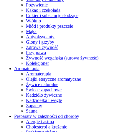
Pożywienie
Kakao i czekolada
Cukier i substancje słodzące
Włókno
Miód i produkty pszczele
Mąka
Antyoksydanty
Glony i grzyby
Zdrowa żywność
Przyprawa
Żywność wegańska (surowa żywność)
Kolekcjoner
Aromaterapia
Aromaterapia
Olejki eteryczne aromatyczne
Żywice naturalne
Świece zapachowe
Kadzidło żywiczne
Kadzidełka i węgle
Zapachy
Sauna
Preparaty w zależności od choroby
Alergie i astma
Cholesterol a krążenie