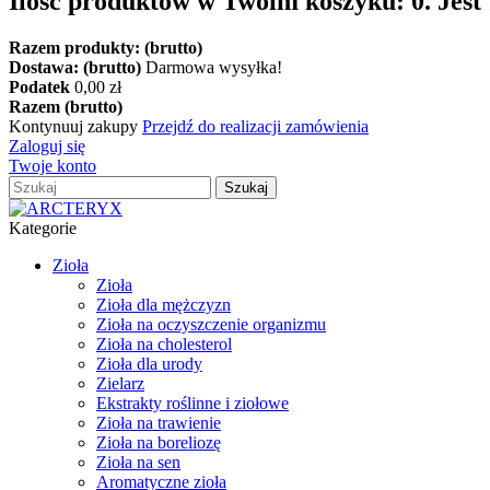
Ilość produktów w Twoim koszyku:
0
.
Jest
Razem produkty: (brutto)
Dostawa: (brutto)
Darmowa wysyłka!
Podatek
0,00 zł
Razem (brutto)
Kontynuuj zakupy
Przejdź do realizacji zamówienia
Zaloguj się
Twoje konto
Szukaj
Kategorie
Zioła
Zioła
Zioła dla mężczyzn
Zioła na oczyszczenie organizmu
Zioła na cholesterol
Zioła dla urody
Zielarz
Ekstrakty roślinne i ziołowe
Zioła na trawienie
Zioła na boreliozę
Zioła na sen
Aromatyczne zioła