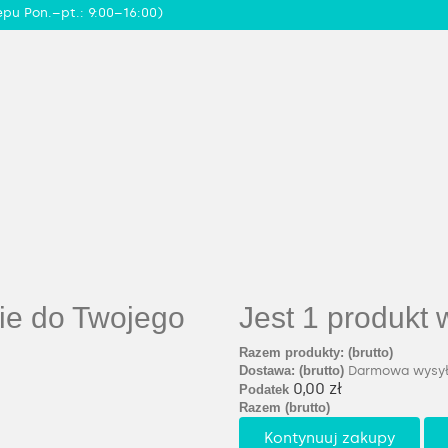
epu Pon.–pt.: 9:00–16:00)
ie do Twojego
Jest 1 produkt
Razem produkty: (brutto)
Dostawa: (brutto)
Darmowa wysył
0,00 zł
Podatek
Razem (brutto)
Kontynuuj zakupy