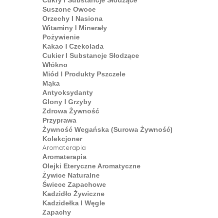
Cukry I Substancje Słodzące
Suszone Owoce
Orzechy I Nasiona
Witaminy I Minerały
Pożywienie
Kakao I Czekolada
Cukier I Substancje Słodzące
Włókno
Miód I Produkty Pszczele
Mąka
Antyoksydanty
Glony I Grzyby
Zdrowa Żywność
Przyprawa
Żywność Wegańska (surowa Żywność)
Kolekcjoner
Aromaterapia
Aromaterapia
Olejki Eteryczne Aromatyczne
Żywice Naturalne
Świece Zapachowe
Kadzidło Żywiczne
Kadzidełka I Węgle
Zapachy