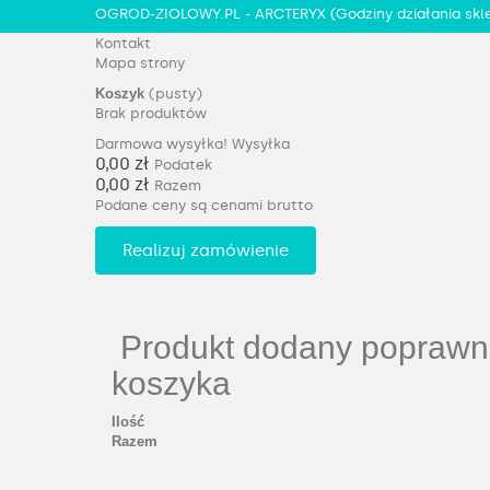
OGROD-ZIOLOWY.PL - ARCTERYX
(Godziny działania skl
Kontakt
Mapa strony
Koszyk
(pusty)
Brak produktów
Darmowa wysyłka!
Wysyłka
0,00 zł
Podatek
0,00 zł
Razem
Podane ceny są cenami brutto
Realizuj zamówienie
Produkt dodany poprawn
koszyka
Ilość
Razem