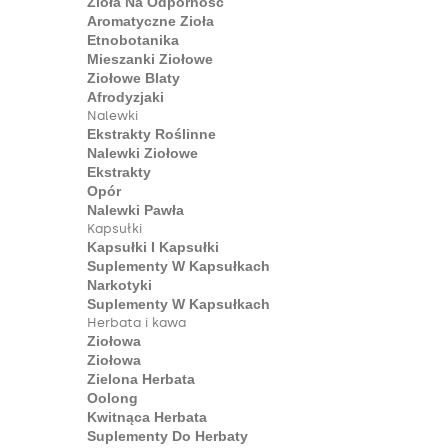
Zioła Na Odporność
Aromatyczne Zioła
Etnobotanika
Mieszanki Ziołowe
Ziołowe Blaty
Afrodyzjaki
Nalewki
Ekstrakty Roślinne
Nalewki Ziołowe
Ekstrakty
Opór
Nalewki Pawła
Kapsułki
Kapsułki I Kapsułki
Suplementy W Kapsułkach
Narkotyki
Suplementy W Kapsułkach
Herbata i kawa
Ziołowa
Ziołowa
Zielona Herbata
Oolong
Kwitnąca Herbata
Suplementy Do Herbaty