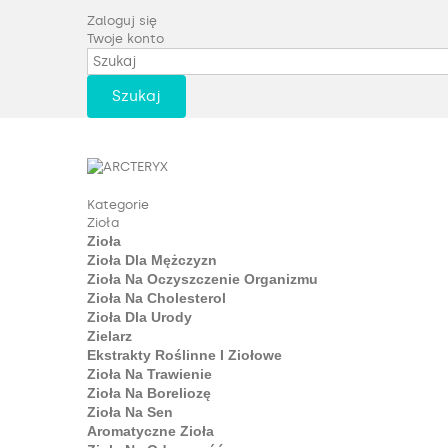
Zaloguj się
Twoje konto
Szukaj
Kategorie
Zioła
Zioła
Zioła Dla Mężczyzn
Zioła Na Oczyszczenie Organizmu
Zioła Na Cholesterol
Zioła Dla Urody
Zielarz
Ekstrakty Roślinne I Ziołowe
Zioła Na Trawienie
Zioła Na Boreliozę
Zioła Na Sen
Aromatyczne Zioła