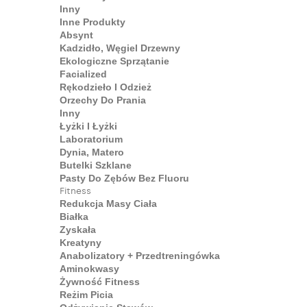
Inny
Inne Produkty
Absynt
Kadzidło, Węgiel Drzewny
Ekologiczne Sprzątanie
Facialized
Rękodzieło I Odzież
Orzechy Do Prania
Inny
Łyżki I Łyżki
Laboratorium
Dynia, Matero
Butelki Szklane
Pasty Do Zębów Bez Fluoru
Fitness
Redukcja Masy Ciała
Białka
Zyskała
Kreatyny
Anabolizatory + Przedtreningówka
Aminokwasy
Żywność Fitness
Reżim Picia