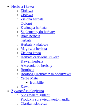
Herbata i kawa
Ziołowa
Ziołowa
Zielona herbata
Oolong
Kwitnąca herbata
Suplementy do herbaty
Biała herbata
herbata
Herbaty kwiatowe
Magiczna herbata
Zielona kawa
Herbata czerwona PU-erh
Kawa i herbata
Akcesoria do herbaty
Bombyla
Rooibos | Herbata z miodokrzewu
Yerba Mate
Bombille
Kawa
Żywność ekologiczna
Nie zawiera glutenu
Produkty sprawiedliwego handlu
Ciastka i słodycze