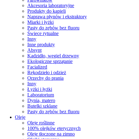
Akcesoria laboratoryjne
Produkty do kąpieli
Naprawa płynów i ekstraktory
Miarki i łyżki
Pasty do zębów bez fluoru
Świece rytualne
Inny
Inne produkty
Absynt
Kadzidło, węgiel drzewny
Ekologiczne sprzątanie
Facialized
Rękodzieło i odzież
Orzechy do prania
Inny
Łyżki i łyżki
Laboratorium
Dynia, matero
Butelki szklane
Pasty do zębów bez fluoru
Oleje
Oleje roślinne
100% olejków eterycznych
Oleje tłoczone na zimno