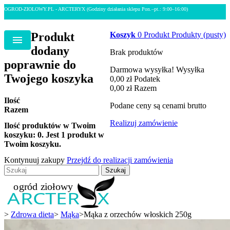
OGROD-ZIOLOWY.PL - ARCTERYX
(Godziny działania sklepu Pon.–pt.: 9:00–16:00)
Produkt
Koszyk
0
Produkt
Produkty
(pusty)
Menu
dodany
Brak produktów
poprawnie do
Darmowa wysyłka!
Wysyłka
Twojego koszyka
0,00 zł
Podatek
0,00 zł
Razem
Ilość
Podane ceny są cenami brutto
Razem
Realizuj zamówienie
Ilość produktów w Twoim
koszyku:
0
.
Jest 1 produkt w
Twoim koszyku.
Kontynuuj zakupy
Przejdź do realizacji zamówienia
Szukaj
>
Zdrowa dieta
>
Mąka
>
Mąka z orzechów włoskich 250g