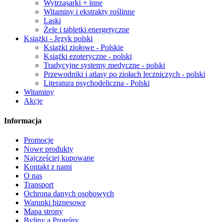
Wytrząsarki + inne
Witaminy i ekstrakty roślinne
Laski
Żele i tabletki energetyczne
Książki - Język polski
Książki ziołowe - Polskie
Książki ezoteryczne - polski
Tradycyjne systemy medyczne - polski
Przewodniki i atlasy po ziołach leczniczych - polski
Literatura psychodeliczna - Polski
Witaminy
Akcje
Informacja
Promocje
Nowe produkty
Najczęściej kupowane
Kontakt z nami
O nas
Transport
Ochrona danych osobowych
Warunki biznesowe
Mapa strony
Byliny a Proteíny