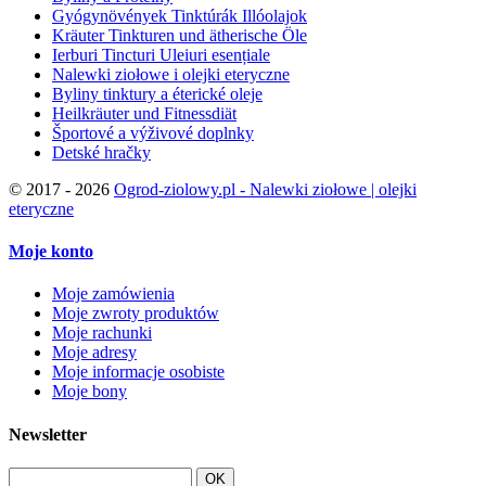
Gyógynövények Tinktúrák Illóolajok
Kräuter Tinkturen und ätherische Öle
Ierburi Tincturi Uleiuri esențiale
Nalewki ziołowe i olejki eteryczne
Byliny tinktury a éterické oleje
Heilkräuter und Fitnessdiät
Športové a výživové doplnky
Detské hračky
©
2017 - 2026
Ogrod-ziolowy.pl - Nalewki ziołowe | olejki
eteryczne
Moje konto
Moje zamówienia
Moje zwroty produktów
Moje rachunki
Moje adresy
Moje informacje osobiste
Moje bony
Newsletter
OK