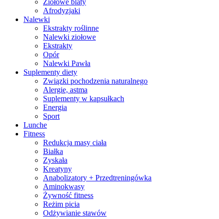
Ziołowe blaty
Afrodyzjaki
Nalewki
Ekstrakty roślinne
Nalewki ziołowe
Ekstrakty
Opór
Nalewki Pawła
Suplementy diety
Związki pochodzenia naturalnego
Alergie, astma
Suplementy w kapsułkach
Energia
Sport
Lunche
Fitness
Redukcja masy ciała
Białka
Zyskała
Kreatyny
Anabolizatory + Przedtreningówka
Aminokwasy
Żywność fitness
Reżim picia
Odżywianie stawów