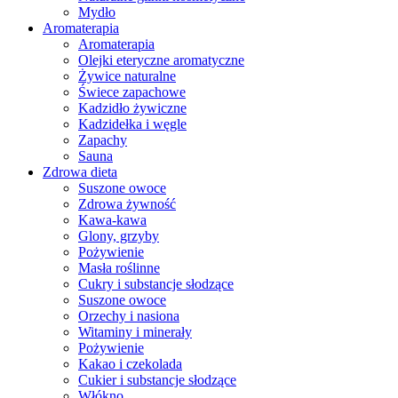
Mydło
Aromaterapia
Aromaterapia
Olejki eteryczne aromatyczne
Żywice naturalne
Świece zapachowe
Kadzidło żywiczne
Kadzidełka i węgle
Zapachy
Sauna
Zdrowa dieta
Suszone owoce
Zdrowa żywność
Kawa-kawa
Glony, grzyby
Pożywienie
Masła roślinne
Cukry i substancje słodzące
Suszone owoce
Orzechy i nasiona
Witaminy i minerały
Pożywienie
Kakao i czekolada
Cukier i substancje słodzące
Włókno