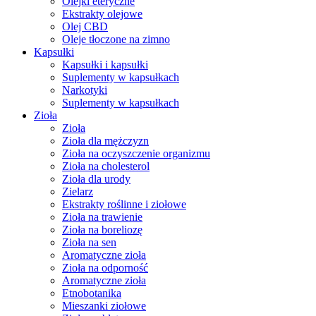
Olejki eteryczne
Ekstrakty olejowe
Olej CBD
Oleje tłoczone na zimno
Kapsułki
Kapsułki i kapsułki
Suplementy w kapsułkach
Narkotyki
Suplementy w kapsułkach
Zioła
Zioła
Zioła dla mężczyzn
Zioła na oczyszczenie organizmu
Zioła na cholesterol
Zioła dla urody
Zielarz
Ekstrakty roślinne i ziołowe
Zioła na trawienie
Zioła na boreliozę
Zioła na sen
Aromatyczne zioła
Zioła na odporność
Aromatyczne zioła
Etnobotanika
Mieszanki ziołowe