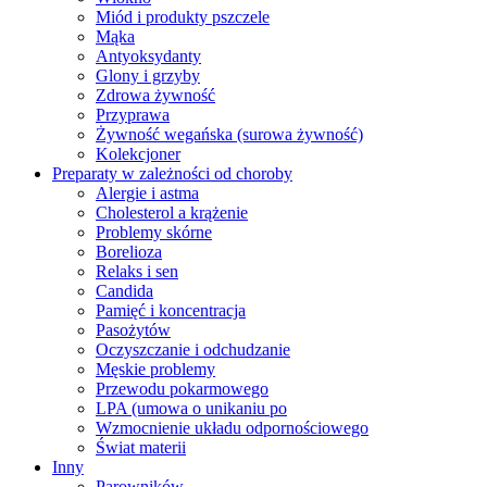
Miód i produkty pszczele
Mąka
Antyoksydanty
Glony i grzyby
Zdrowa żywność
Przyprawa
Żywność wegańska (surowa żywność)
Kolekcjoner
Preparaty w zależności od choroby
Alergie i astma
Cholesterol a krążenie
Problemy skórne
Borelioza
Relaks i sen
Candida
Pamięć i koncentracja
Pasożytów
Oczyszczanie i odchudzanie
Męskie problemy
Przewodu pokarmowego
LPA (umowa o unikaniu po
Wzmocnienie układu odpornościowego
Świat materii
Inny
Parowników