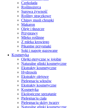
Czekolada
Roślinożerca
Surowa żywność
Rośliny strączkowe
Chipsy musli chrupki
Makaron
Oleje i tłuszcze
Przyprawy
Mleko roślinne
Z mleka krowiego
Pikantne przysmaki
Soki i napoje gazowane
Kosmetyka
Olejki eteryczne w jojobie
Naturalne glinki kosmetyczne
Ekstrakty kosmetyczne
Hydrosols
Ekstrakty olejowe
Pielęgnacja włosów
Ekstrakty kosmetyczne
Kosmetyka
Ekologiczne sprzątanie
Pielęgnacja ciała
Pielęgnacja skóry twarzy
Naturalne glinki kosmetyczne