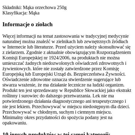
Składniki: Mąka orzechowa 250g
Klasyfikacja: Mąka
Informacje o ziołach
Więcej informacji na temat zastosowania w tradycyjnej medycynie
naturalnej można znaleźć w zielnikach lub zewnętrznych źródłach
w Internecie lub literaturze. Przed użyciem należy skonsultować się
z zielarzem. Zgodnie z aktualnie obowiązującym Rozporządzeniem
Komisji Europejskiej nr 1924/2006, na produktach nie można
umieszczać żadnych niedozwolonych oświadczeń zdrowotnych i
żywieniowych. które nie zostały zatwierdzone przez Komisję
Europejską lub Europejski Urząd ds. Bezpieczeństwa Żywności.
Oświadczenie zdrowotne oznacza stwierdzenie sugerujące lub
stwarza wrażenie, że ma działanie lecznicze na ludzki organizm.
Produkt ten jest sprzedawany w Republice Słowackiej jako ekstrakt
roślinny i surowiec do dalszego przetwarzania. Lek nie ma
potwierdzonego działania diagnostycznego ani terapeutycznego i
nie jest lekiem. Przechowywać w miejscu niedostępnym dla dzieci.
Przechowywać w chłodnym, suchym i ciemnym miejscu.
Minimalny okres przydatności do spożycia podany jest na
opakowaniu.
10 innych produktów w tej samej kategorii: