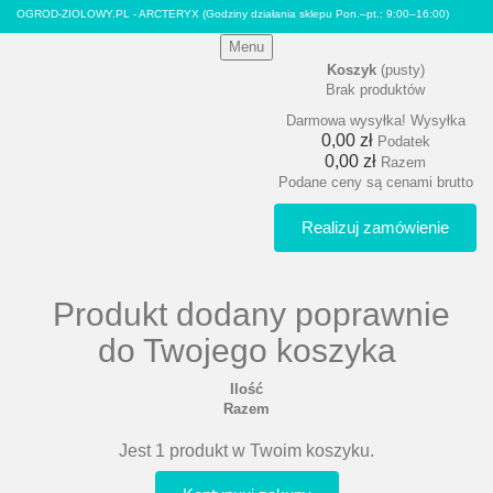
OGROD-ZIOLOWY.PL - ARCTERYX
(Godziny działania sklepu Pon.–pt.: 9:00–16:00)
Menu
Koszyk
(pusty)
Brak produktów
Darmowa wysyłka!
Wysyłka
0,00 zł
Podatek
0,00 zł
Razem
Podane ceny są cenami brutto
Realizuj zamówienie
Produkt dodany poprawnie
do Twojego koszyka
Ilość
Razem
Jest 1 produkt w Twoim koszyku.