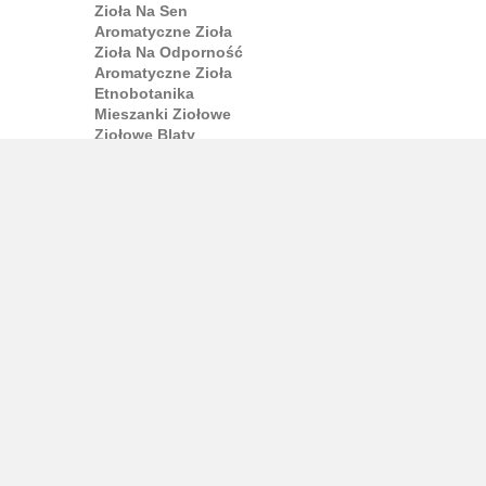
Zioła Na Sen
Aromatyczne Zioła
Zioła Na Odporność
Aromatyczne Zioła
Etnobotanika
Mieszanki Ziołowe
Ziołowe Blaty
Afrodyzjaki
Nalewki
Ekstrakty Roślinne
Nalewki Ziołowe
Ekstrakty
Opór
Nalewki Pawła
Kapsułki
Kapsułki I Kapsułki
Suplementy W Kapsułkach
Narkotyki
Suplementy W Kapsułkach
Herbata i kawa
Ziołowa
Ziołowa
Zielona Herbata
Oolong