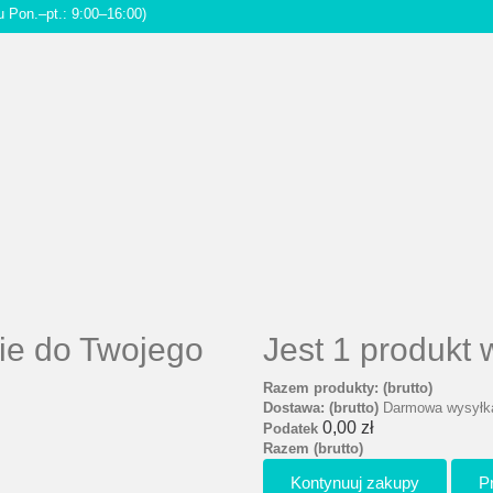
u Pon.–pt.: 9:00–16:00)
ie do Twojego
Jest 1 produkt
Razem produkty: (brutto)
Dostawa: (brutto)
Darmowa wysyłk
0,00 zł
Podatek
Razem (brutto)
Kontynuuj zakupy
P