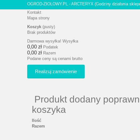
OGROD-ZIOLOWY.PL - ARCTERYX
(Godziny działania sklep
Kontakt
Mapa strony
Koszyk
(pusty)
Brak produktów
Darmowa wysyłka!
Wysyłka
0,00 zł
Podatek
0,00 zł
Razem
Podane ceny są cenami brutto
Realizuj zamówienie
Produkt dodany poprawn
koszyka
Ilość
Razem