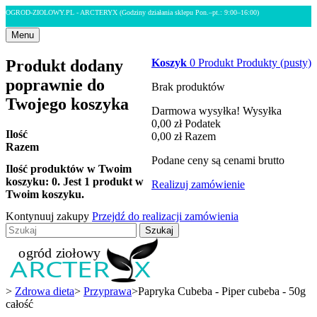
OGROD-ZIOLOWY.PL - ARCTERYX
(Godziny działania sklepu Pon.–pt.: 9:00–16:00)
Menu
Produkt dodany
Koszyk
0
Produkt
Produkty
(pusty)
poprawnie do
Brak produktów
Twojego koszyka
Darmowa wysyłka!
Wysyłka
0,00 zł
Podatek
Ilość
0,00 zł
Razem
Razem
Podane ceny są cenami brutto
Ilość produktów w Twoim
koszyku:
0
.
Jest 1 produkt w
Realizuj zamówienie
Twoim koszyku.
Kontynuuj zakupy
Przejdź do realizacji zamówienia
Szukaj
>
Zdrowa dieta
>
Przyprawa
>
Papryka Cubeba - Piper cubeba - 50g
całość