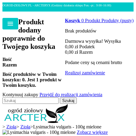
OGROD-ZIOLOWY.PL - ARCTERYX
(Godziny działania sklepu Pon.–pt.: 9:00–16:00)
Produkt
Koszyk
0
Produkt
Produkty
(pusty)
Menu
dodany
Brak produktów
poprawnie do
Darmowa wysyłka!
Wysyłka
Twojego koszyka
0,00 zł
Podatek
0,00 zł
Razem
Ilość
Podane ceny są cenami brutto
Razem
Realizuj zamówienie
Ilość produktów w Twoim
koszyku:
0
.
Jest 1 produkt w
Twoim koszyku.
Kontynuuj zakupy
Przejdź do realizacji zamówienia
Szukaj
>
Zioła
>
Zioła
>
Lysimachia vulgaris - 100g mielone
Zobacz większe