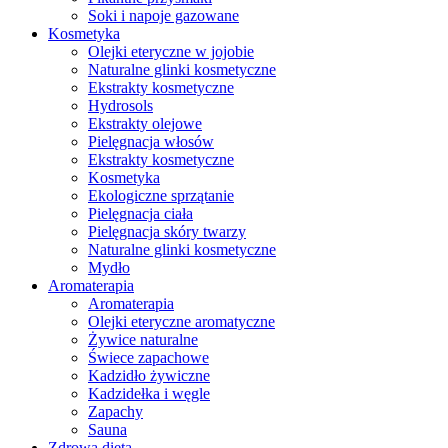
Soki i napoje gazowane
Kosmetyka
Olejki eteryczne w jojobie
Naturalne glinki kosmetyczne
Ekstrakty kosmetyczne
Hydrosols
Ekstrakty olejowe
Pielęgnacja włosów
Ekstrakty kosmetyczne
Kosmetyka
Ekologiczne sprzątanie
Pielęgnacja ciała
Pielęgnacja skóry twarzy
Naturalne glinki kosmetyczne
Mydło
Aromaterapia
Aromaterapia
Olejki eteryczne aromatyczne
Żywice naturalne
Świece zapachowe
Kadzidło żywiczne
Kadzidełka i węgle
Zapachy
Sauna
Zdrowa dieta