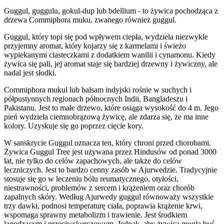
Guggul, guggulu, gokul-dup lub bdellium - to żywica pochodząca z
drzewa Commiphora muku, zwanego również guggul.
Guggul, który topi się pod wpływem ciepła, wydziela niezwykle
przyjemny aromat, który kojarzy się z karmelami i świeżo
wypiekanymi ciasteczkami z dodatkiem wanilii i cynamonu. Kiedy
żywica się pali, jej aromat staje się bardziej drzewny i żywiczny, ale
nadal jest słodki.
Commiphora mukul lub balsam indyjski rośnie w suchych i
półpustynnych regionach północnych Indii, Bangladeszu i
Pakistanu. Jest to małe drzewo, które osiąga wysokość do 4 m. Jego
pień wydziela ciemnobrązową żywicę, ale zdarza się, że ma inne
kolory. Uzyskuje się go poprzez cięcie kory.
W sanskrycie Guggul oznacza ten, który chroni przed chorobami.
Żywica Guggul Tree jest używana przez Hindusów od ponad 3000
lat, nie tylko do celów zapachowych, ale także do celów
leczniczych. Jest to bardzo cenny zasób w Ajurwedzie. Tradycyjnie
stosuje się go w leczeniu bólu reumatycznego, otyłości,
niestrawności, problemów z sercem i krążeniem oraz chorób
zapalnych skóry. Według Ajurwedy guggul równoważy wszystkie
trzy dawki, podnosi temperaturę ciała, poprawia krążenie krwi,
wspomaga sprawny metabolizm i trawienie. Jest środkiem
łagodzącym i przeciwskurczowym. Jednak, aby żywica mogła być