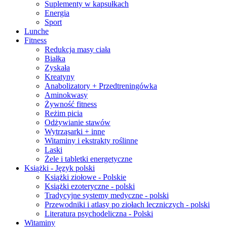
Suplementy w kapsułkach
Energia
Sport
Lunche
Fitness
Redukcja masy ciała
Białka
Zyskała
Kreatyny
Anabolizatory + Przedtreningówka
Aminokwasy
Żywność fitness
Reżim picia
Odżywianie stawów
Wytrząsarki + inne
Witaminy i ekstrakty roślinne
Laski
Żele i tabletki energetyczne
Książki - Język polski
Książki ziołowe - Polskie
Książki ezoteryczne - polski
Tradycyjne systemy medyczne - polski
Przewodniki i atlasy po ziołach leczniczych - polski
Literatura psychodeliczna - Polski
Witaminy