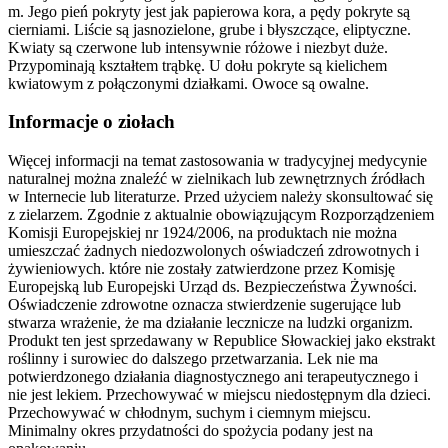
m. Jego pień pokryty jest jak papierowa kora, a pędy pokryte są
cierniami. Liście są jasnozielone, grube i błyszczące, eliptyczne.
Kwiaty są czerwone lub intensywnie różowe i niezbyt duże.
Przypominają kształtem trąbkę. U dołu pokryte są kielichem
kwiatowym z połączonymi działkami. Owoce są owalne.
Informacje o ziołach
Więcej informacji na temat zastosowania w tradycyjnej medycynie
naturalnej można znaleźć w zielnikach lub zewnętrznych źródłach
w Internecie lub literaturze. Przed użyciem należy skonsultować się
z zielarzem. Zgodnie z aktualnie obowiązującym Rozporządzeniem
Komisji Europejskiej nr 1924/2006, na produktach nie można
umieszczać żadnych niedozwolonych oświadczeń zdrowotnych i
żywieniowych. które nie zostały zatwierdzone przez Komisję
Europejską lub Europejski Urząd ds. Bezpieczeństwa Żywności.
Oświadczenie zdrowotne oznacza stwierdzenie sugerujące lub
stwarza wrażenie, że ma działanie lecznicze na ludzki organizm.
Produkt ten jest sprzedawany w Republice Słowackiej jako ekstrakt
roślinny i surowiec do dalszego przetwarzania. Lek nie ma
potwierdzonego działania diagnostycznego ani terapeutycznego i
nie jest lekiem. Przechowywać w miejscu niedostępnym dla dzieci.
Przechowywać w chłodnym, suchym i ciemnym miejscu.
Minimalny okres przydatności do spożycia podany jest na