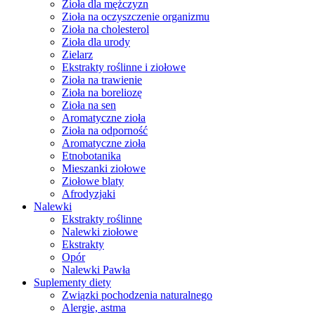
Zioła dla mężczyzn
Zioła na oczyszczenie organizmu
Zioła na cholesterol
Zioła dla urody
Zielarz
Ekstrakty roślinne i ziołowe
Zioła na trawienie
Zioła na boreliozę
Zioła na sen
Aromatyczne zioła
Zioła na odporność
Aromatyczne zioła
Etnobotanika
Mieszanki ziołowe
Ziołowe blaty
Afrodyzjaki
Nalewki
Ekstrakty roślinne
Nalewki ziołowe
Ekstrakty
Opór
Nalewki Pawła
Suplementy diety
Związki pochodzenia naturalnego
Alergie, astma