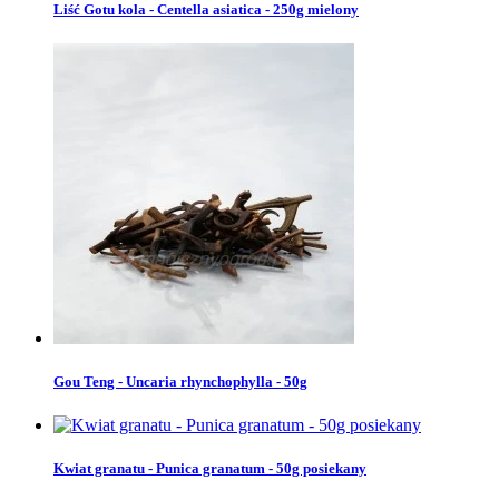
Liść Gotu kola - Centella asiatica - 250g mielony
Gou Teng - Uncaria rhynchophylla - 50g
Kwiat granatu - Punica granatum - 50g posiekany