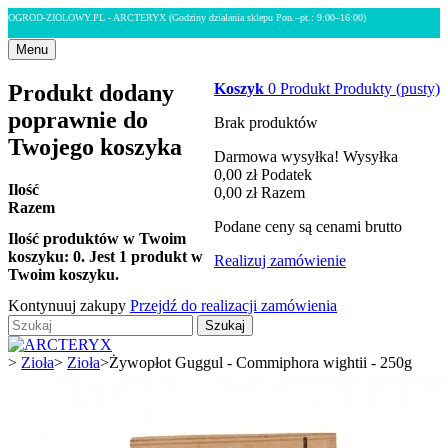
OGROD-ZIOLOWY.PL - ARCTERYX
(Godziny działania sklepu Pon.–pt.: 9:00–16:00)
Menu
Produkt dodany
Koszyk
0
Produkt
Produkty
(pusty)
poprawnie do
Brak produktów
Twojego koszyka
Darmowa wysyłka!
Wysyłka
0,00 zł
Podatek
Ilość
0,00 zł
Razem
Razem
Podane ceny są cenami brutto
Ilość produktów w Twoim
koszyku:
0
.
Jest 1 produkt w
Realizuj zamówienie
Twoim koszyku.
Kontynuuj zakupy
Przejdź do realizacji zamówienia
Szukaj
>
Zioła
>
Zioła
>
Żywopłot Guggul - Commiphora wightii - 250g