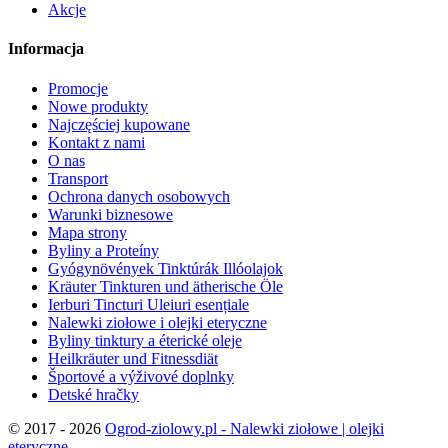
Akcje
Informacja
Promocje
Nowe produkty
Najczęściej kupowane
Kontakt z nami
O nas
Transport
Ochrona danych osobowych
Warunki biznesowe
Mapa strony
Byliny a Proteíny
Gyógynövények Tinktúrák Illóolajok
Kräuter Tinkturen und ätherische Öle
Ierburi Tincturi Uleiuri esențiale
Nalewki ziołowe i olejki eteryczne
Byliny tinktury a éterické oleje
Heilkräuter und Fitnessdiät
Športové a výživové doplnky
Detské hračky
©
2017 - 2026
Ogrod-ziolowy.pl - Nalewki ziołowe | olejki
eteryczne