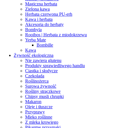
Magiczna herbata
Zielona kawa
Herbata czerwona PU-erh
Kawa i herbata
Akcesoria do herbaty
Bombyla
Rooibos | Herbata z miodokrzewu
Yerba Mate
Bombille
Kawa
Żywność ekologiczna
Nie zawiera glutenu
Produkty sprawiedliwego handlu
Ciastka i słodycze
Czekolada
Roślinożerca
Surowa żywność
Rośliny strączkowe
Chipsy musli chrupki
Makaron
Oleje i tłuszcze
Przyprawy
Mleko roślinne
Z mleka krowiego
Pikantne przysmaki