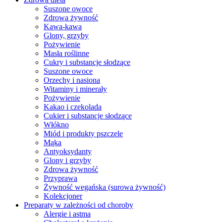
Suszone owoce
Zdrowa żywność
Kawa-kawa
Glony, grzyby
Pożywienie
Masła roślinne
Cukry i substancje słodzące
Suszone owoce
Orzechy i nasiona
Witaminy i minerały
Pożywienie
Kakao i czekolada
Cukier i substancje słodzące
Włókno
Miód i produkty pszczele
Mąka
Antyoksydanty
Glony i grzyby
Zdrowa żywność
Przyprawa
Żywność wegańska (surowa żywność)
Kolekcjoner
Preparaty w zależności od choroby
Alergie i astma