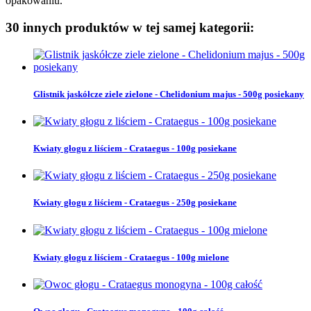
opakowaniu.
30 innych produktów w tej samej kategorii:
Glistnik jaskółcze ziele zielone - Chelidonium majus - 500g posiekany
Kwiaty głogu z liściem - Crataegus - 100g posiekane
Kwiaty głogu z liściem - Crataegus - 250g posiekane
Kwiaty głogu z liściem - Crataegus - 100g mielone