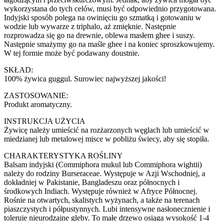
wykorzystana do tych celów, musi być odpowiednio przygotowana.
Indyjski sposób polega na owinięciu go szmatką i gotowaniu w
wodzie lub wywarze z triphalo, aż zmięknie. Następnie
rozprowadza się go na drewnie, oblewa masłem ghee i suszy.
Następnie smażymy go na maśle ghee i na koniec sproszkowujemy.
W tej formie może być podawany doustnie.
SKŁAD:
100% żywica guggul. Surowiec najwyższej jakości!
ZASTOSOWANIE:
Produkt aromatyczny.
INSTRUKCJA UŻYCIA
Żywicę należy umieścić na rozżarzonych węglach lub umieścić w
miedzianej lub metalowej misce w pobliżu świecy, aby się stopiła.
CHARAKTERYSTYKA ROŚLINY
Balsam indyjski (Commiphora mukul lub Commiphora wightii)
należy do rodziny Burseraceae. Występuje w Azji Wschodniej, a
dokładniej w Pakistanie, Bangladeszu oraz północnych i
środkowych Indiach. Występuje również w Afryce Północnej.
Rośnie na otwartych, skalistych wyżynach, a także na terenach
piaszczystych i półpustynnych. Lubi intensywne nasłonecznienie i
toleruje nieurodzajne gleby. To małe drzewo osiąga wysokość 1-4