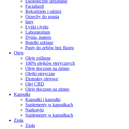
Ekologiczne sprzątanie
Facialized
Rękodzieło i odzież
Orzechy do prania
Inny
Łyżki i łyżki
Laboratorium
Dynia, matero
Butelki szklane
Pasty do zębów bez fluoru
Oleje
Oleje roślinne
100% olejków eterycznych
Oleje tłoczone na zimno
Olejki eteryczne
Ekstrakty olejowe
Olej CBD
Oleje tłoczone na zimno
Kapsułki
Kapsułki i kapsułki
Suplementy w kapsułkach
Narkotyki
Suplementy w kapsułkach
Zioła
Zioła