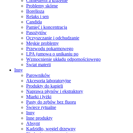
Cholesterol a krążenie
Problemy skórne
Borelioza
Relaks i sen
Candida
Pamięć i koncentracja
Pasożytów
Oczyszczanie i odchudzanie
Męskie problemy
Przewodu pokarmowego
LPA (umowa o unikaniu po
Wzmocnienie układu odpornościowego
Świat materii
Inny
Parowników
Akcesoria laboratoryjne
Produkty do kąpieli
Naprawa płynów i ekstraktory
Miarki i łyżki
Pasty do zębów bez fluoru
Świece rytualne
Inny
Inne produkty
Absynt
Kadzidło, węgiel drzewny