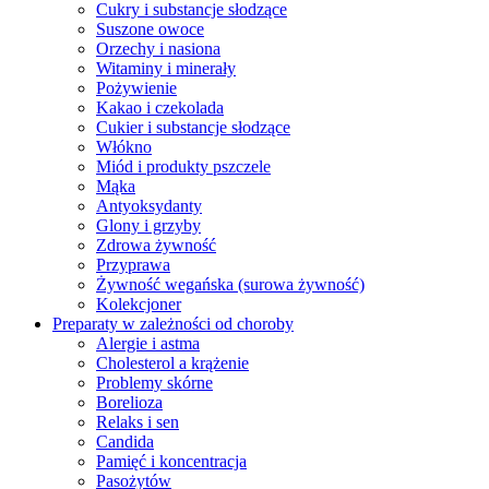
Cukry i substancje słodzące
Suszone owoce
Orzechy i nasiona
Witaminy i minerały
Pożywienie
Kakao i czekolada
Cukier i substancje słodzące
Włókno
Miód i produkty pszczele
Mąka
Antyoksydanty
Glony i grzyby
Zdrowa żywność
Przyprawa
Żywność wegańska (surowa żywność)
Kolekcjoner
Preparaty w zależności od choroby
Alergie i astma
Cholesterol a krążenie
Problemy skórne
Borelioza
Relaks i sen
Candida
Pamięć i koncentracja
Pasożytów