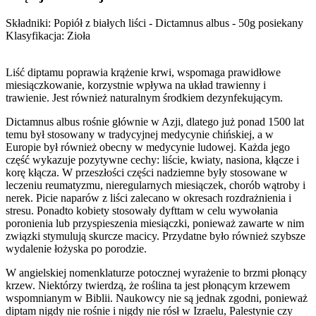
Składniki: Popiół z białych liści - Dictamnus albus - 50g posiekany
Klasyfikacja: Zioła
Liść diptamu poprawia krążenie krwi, wspomaga prawidłowe
miesiączkowanie, korzystnie wpływa na układ trawienny i
trawienie. Jest również naturalnym środkiem dezynfekującym.
Dictamnus albus rośnie głównie w Azji, dlatego już ponad 1500 lat
temu był stosowany w tradycyjnej medycynie chińskiej, a w
Europie był również obecny w medycynie ludowej. Każda jego
część wykazuje pozytywne cechy: liście, kwiaty, nasiona, kłącze i
korę kłącza. W przeszłości części nadziemne były stosowane w
leczeniu reumatyzmu, nieregularnych miesiączek, chorób wątroby i
nerek. Picie naparów z liści zalecano w okresach rozdrażnienia i
stresu. Ponadto kobiety stosowały dyfttam w celu wywołania
poronienia lub przyspieszenia miesiączki, ponieważ zawarte w nim
związki stymulują skurcze macicy. Przydatne było również szybsze
wydalenie łożyska po porodzie.
W angielskiej nomenklaturze potocznej wyrażenie to brzmi płonący
krzew. Niektórzy twierdzą, że roślina ta jest płonącym krzewem
wspomnianym w Biblii. Naukowcy nie są jednak zgodni, ponieważ
diptam nigdy nie rośnie i nigdy nie rósł w Izraelu, Palestynie czy