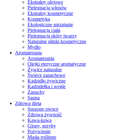
Ekstrakty olejowe
Pielęgnacja włosów
Ekstrakty kosmetyczne
Kosmetyka
Ekologiczne sprzątanie
Pielęgnacja ciała
Pielęgnacja skóry twarzy
Naturalne glinki kosmetyczne
Mydło
Aromaterapia
Aromaterapia
Olejki eteryczne aromatyczne
Żywice naturalne
Świece zapachowe
Kadzidło żywiczne
Kadzidełka i węgle
Zapachy
Sauna
Zdrowa dieta
Suszone owoce
Zdrowa żywność
Kawa-kawa
Glony, grzyby
Pożywienie
Masła roślinne