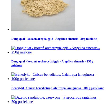
Dong quai - korzeń arcydzięgla - Angelica sinensis - 50g mielone
Dong quai - korzeń archarcydzięgla - Angelica sinensis - 250g
mielone
Benedykt - Cnicus benedictus, Calcitrapa lanuginosa - 100g posiekane