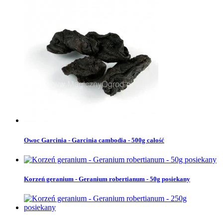
Owoc Garcinia - Garcinia cambodia - 500g całość
Korzeń geranium - Geranium robertianum - 50g posiekany