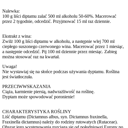
Nalewka:
100 g liści diptamu zalać 500 ml alkoholu 50-60%. Macerować
przez 2 tygodnie, odcedzić. Przyjmować 15 ml raz dziennie.
Ekstrakt z wina:
Zwilż 100 g liści diptamu w alkoholu, a następnie wlej 700 ml
ciepłego suszonego czerwonego wina. Macerować przez 1 miesiąc,
a następnie odcedzić. Pij 100 ml dziennie przez miesiąc. Zabieg
można stosować raz na kwartał.
Uwaga!
Nie wystawiaj się na słońce podczas używania dyptamu. Roślina
jest światłoczuła.
PRZECIWWSKAZANIA
Ciąża, karmienie piersią, nadwrażliwość na roślinę.
Dyptam może spowodować poronienie!
CHARAKTERYSTYKA ROŚLINY
Liść diptamu (Dictamnus albus, syn. Dictamnus fraxinella,
Fraxinella dictamnus) należy do rodziny rutowatych (Rutaceae).
Obszar jego występowania rozciąga się od południowej Europy po