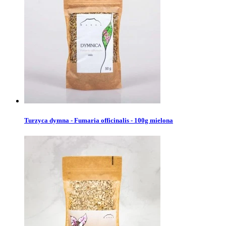
Turzyca dymna - Fumaria officinalis - 100g mielona