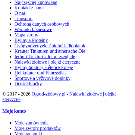
Najczęściej kupowane
Kontakt z nami
O nas
Transport
Ochrona danych osobowych
Warunki biznesowe
Mapa strony
Byliny a Proteíny
Gyógynövények Tinktúrák Illóolajok
Kräuter Tinkturen und ätherische Öle
Ierburi Tincturi Uleiuri esențiale
Nalewki ziołowe i olejki eteryczne
Byliny tinktury a éterické oleje
Heilkräuter und Fitnessdiät
Športové a výživové doplnky
Detské hračky
©
2017 - 2026
Ogrod-ziolowy.pl - Nalewki ziołowe | olejki
eteryczne
Moje konto
Moje zamówienia
Moje zwroty produktów
Moje rachunki