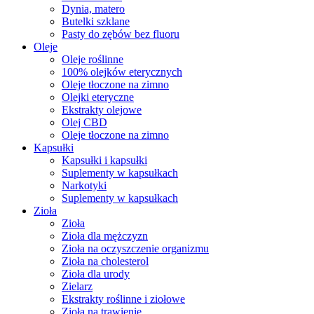
Dynia, matero
Butelki szklane
Pasty do zębów bez fluoru
Oleje
Oleje roślinne
100% olejków eterycznych
Oleje tłoczone na zimno
Olejki eteryczne
Ekstrakty olejowe
Olej CBD
Oleje tłoczone na zimno
Kapsułki
Kapsułki i kapsułki
Suplementy w kapsułkach
Narkotyki
Suplementy w kapsułkach
Zioła
Zioła
Zioła dla mężczyzn
Zioła na oczyszczenie organizmu
Zioła na cholesterol
Zioła dla urody
Zielarz
Ekstrakty roślinne i ziołowe
Zioła na trawienie