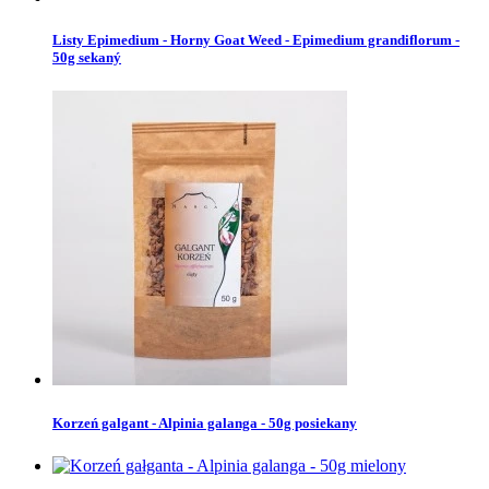
Listy Epimedium - Horny Goat Weed - Epimedium grandiflorum -
50g sekaný
Korzeń galgant - Alpinia galanga - 50g posiekany