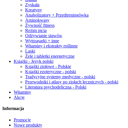
Zyskała
Kreatyny
Anabolizatory + Przedtreningówka
Aminokwasy
Żywność fitness
Reżim picia
Odżywianie stawów
Wytrząsarki + inne
Witaminy i ekstrakty roślinne
Laski
Żele i tabletki energetyczne
Książki - Język polski
Książki ziołowe - Polskie
Książki ezoteryczne - polski
Tradycyjne systemy medyczne - polski
Przewodniki i atlasy po ziołach leczniczych - polski
Literatura psychodeliczna - Polski
Witaminy
Akcje
Informacja
Promocje
Nowe produkty