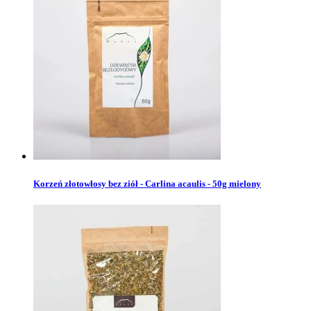
Korzeń złotowłosy bez ziół - Carlina acaulis - 50g mielony