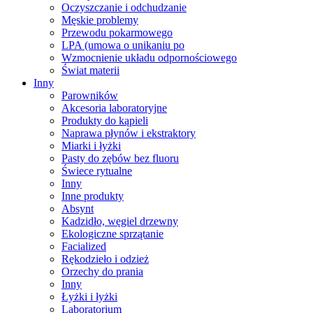
Oczyszczanie i odchudzanie
Męskie problemy
Przewodu pokarmowego
LPA (umowa o unikaniu po
Wzmocnienie układu odpornościowego
Świat materii
Inny
Parowników
Akcesoria laboratoryjne
Produkty do kąpieli
Naprawa płynów i ekstraktory
Miarki i łyżki
Pasty do zębów bez fluoru
Świece rytualne
Inny
Inne produkty
Absynt
Kadzidło, węgiel drzewny
Ekologiczne sprzątanie
Facialized
Rękodzieło i odzież
Orzechy do prania
Inny
Łyżki i łyżki
Laboratorium