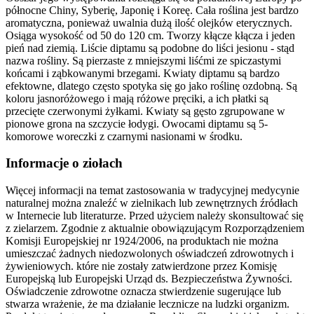
północne Chiny, Syberię, Japonię i Koreę. Cała roślina jest bardzo
aromatyczna, ponieważ uwalnia dużą ilość olejków eterycznych.
Osiąga wysokość od 50 do 120 cm. Tworzy kłącze kłącza i jeden
pień nad ziemią. Liście diptamu są podobne do liści jesionu - stąd
nazwa rośliny. Są pierzaste z mniejszymi liśćmi ze spiczastymi
końcami i ząbkowanymi brzegami. Kwiaty diptamu są bardzo
efektowne, dlatego często spotyka się go jako roślinę ozdobną. Są
koloru jasnoróżowego i mają różowe pręciki, a ich płatki są
przecięte czerwonymi żyłkami. Kwiaty są gęsto zgrupowane w
pionowe grona na szczycie łodygi. Owocami diptamu są 5-
komorowe woreczki z czarnymi nasionami w środku.
Informacje o ziołach
Więcej informacji na temat zastosowania w tradycyjnej medycynie
naturalnej można znaleźć w zielnikach lub zewnętrznych źródłach
w Internecie lub literaturze. Przed użyciem należy skonsultować się
z zielarzem. Zgodnie z aktualnie obowiązującym Rozporządzeniem
Komisji Europejskiej nr 1924/2006, na produktach nie można
umieszczać żadnych niedozwolonych oświadczeń zdrowotnych i
żywieniowych. które nie zostały zatwierdzone przez Komisję
Europejską lub Europejski Urząd ds. Bezpieczeństwa Żywności.
Oświadczenie zdrowotne oznacza stwierdzenie sugerujące lub
stwarza wrażenie, że ma działanie lecznicze na ludzki organizm.