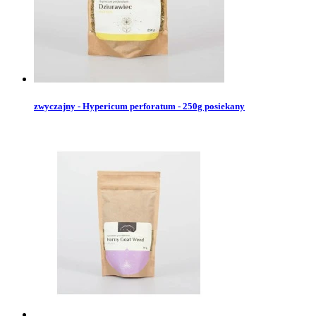
zwyczajny - Hypericum perforatum - 250g posiekany