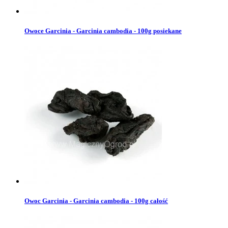
Owoce Garcinia - Garcinia cambodia - 100g posiekane
Owoc Garcinia - Garcinia cambodia - 100g całość