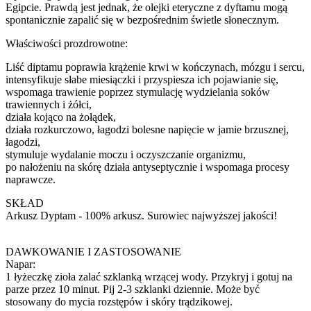
Egipcie. Prawdą jest jednak, że olejki eteryczne z dyftamu mogą
spontanicznie zapalić się w bezpośrednim świetle słonecznym.
Właściwości prozdrowotne:
Liść diptamu poprawia krążenie krwi w kończynach, mózgu i sercu,
intensyfikuje słabe miesiączki i przyspiesza ich pojawianie się,
wspomaga trawienie poprzez stymulację wydzielania soków
trawiennych i żółci,
działa kojąco na żołądek,
działa rozkurczowo, łagodzi bolesne napięcie w jamie brzusznej,
łagodzi,
stymuluje wydalanie moczu i oczyszczanie organizmu,
po nałożeniu na skórę działa antyseptycznie i wspomaga procesy
naprawcze.
SKŁAD
Arkusz Dyptam - 100% arkusz. Surowiec najwyższej jakości!
DAWKOWANIE I ZASTOSOWANIE
Napar:
1 łyżeczkę zioła zalać szklanką wrzącej wody. Przykryj i gotuj na
parze przez 10 minut. Pij 2-3 szklanki dziennie. Może być
stosowany do mycia rozstępów i skóry trądzikowej.