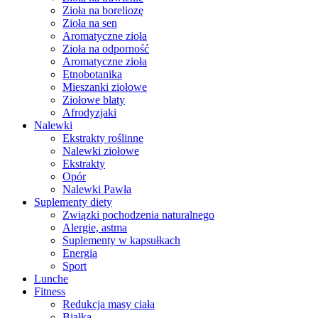
Zioła na boreliozę
Zioła na sen
Aromatyczne zioła
Zioła na odporność
Aromatyczne zioła
Etnobotanika
Mieszanki ziołowe
Ziołowe blaty
Afrodyzjaki
Nalewki
Ekstrakty roślinne
Nalewki ziołowe
Ekstrakty
Opór
Nalewki Pawła
Suplementy diety
Związki pochodzenia naturalnego
Alergie, astma
Suplementy w kapsułkach
Energia
Sport
Lunche
Fitness
Redukcja masy ciała
Białka