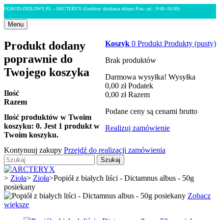
OGROD-ZIOLOWY.PL - ARCTERYX
(Godziny działania sklepu Pon.–pt.: 9:00–16:00)
Menu
Produkt dodany
Koszyk
0
Produkt
Produkty
(pusty)
poprawnie do
Brak produktów
Twojego koszyka
Darmowa wysyłka!
Wysyłka
0,00 zł
Podatek
Ilość
0,00 zł
Razem
Razem
Podane ceny są cenami brutto
Ilość produktów w Twoim
koszyku:
0
.
Jest 1 produkt w
Realizuj zamówienie
Twoim koszyku.
Kontynuuj zakupy
Przejdź do realizacji zamówienia
Szukaj
>
Zioła
>
Zioła
>
Popiół z białych liści - Dictamnus albus - 50g
posiekany
Zobacz
większe