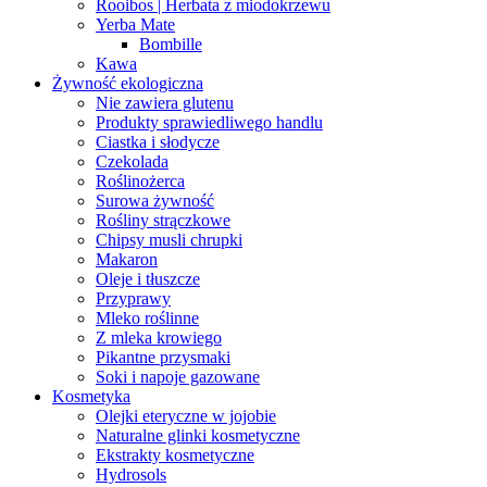
Rooibos | Herbata z miodokrzewu
Yerba Mate
Bombille
Kawa
Żywność ekologiczna
Nie zawiera glutenu
Produkty sprawiedliwego handlu
Ciastka i słodycze
Czekolada
Roślinożerca
Surowa żywność
Rośliny strączkowe
Chipsy musli chrupki
Makaron
Oleje i tłuszcze
Przyprawy
Mleko roślinne
Z mleka krowiego
Pikantne przysmaki
Soki i napoje gazowane
Kosmetyka
Olejki eteryczne w jojobie
Naturalne glinki kosmetyczne
Ekstrakty kosmetyczne
Hydrosols