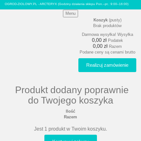
OGROD-ZIOLOWY.PL - ARCTERYX
(Godziny działania sklepu Pon.–pt.: 9:00–16:00)
Menu
Koszyk
(pusty)
Brak produktów
Darmowa wysyłka!
Wysyłka
0,00 zł
Podatek
0,00 zł
Razem
Podane ceny są cenami brutto
Realizuj zamówienie
Produkt dodany poprawnie
do Twojego koszyka
Ilość
Razem
Jest 1 produkt w Twoim koszyku.