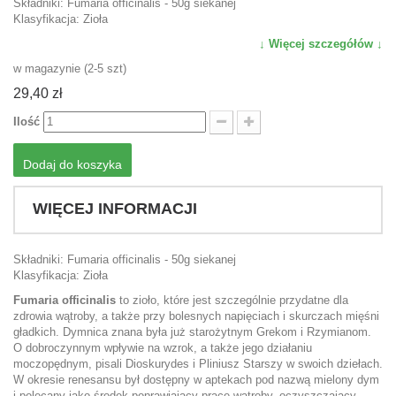
Składniki: Fumaria officinalis - 50g siekanej
Klasyfikacja: Zioła
↓ Więcej szczegółów ↓
w magazynie (2-5 szt)
29,40 zł
Ilość
Dodaj do koszyka
WIĘCEJ INFORMACJI
Składniki: Fumaria officinalis - 50g siekanej
Klasyfikacja: Zioła
Fumaria officinalis
to zioło, które jest szczególnie przydatne dla
zdrowia wątroby, a także przy bolesnych napięciach i skurczach mięśni
gładkich. Dymnica znana była już starożytnym Grekom i Rzymianom.
O dobroczynnym wpływie na wzrok, a także jego działaniu
moczopędnym, pisali Dioskurydes i Pliniusz Starszy w swoich dziełach.
W okresie renesansu był dostępny w aptekach pod nazwą mielony dym
i polecany jako środek poprawiający pracę wątroby, oczyszczający