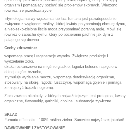
organizm i pomagający pozbyć się problemów skórnych. Wierzono
również, że przedłuża życie.
Etymologia nazwy wędzarnia lub łac. fumaria jest prawdopodobnie
związana z wyglądem rośliny, której kwiaty przypominają chmurę dymu,
a niebiesko-zielone liście mogą przypominać poranną mgłę. Mówi się
również o zapachu dymu, który po pocieraniu pachnie jak dym z
palącego się drewna.
Cechy zdrowotne:
wspomaga pracę i regenerację wątroby. Zwiększa produkcję i
wydzielanie żółci,
działa rozkurczowo na mięśnie gładkie, łagodzi bolesne napięcie w
dolnej części brzucha,
stymuluje wydalanie moczu, wspomaga detoksykację organizmu,
stosowany na skórę, łagodzi łuszczycę, wspomaga gojenie i pomaga
zmniejszyć trądzik i egzemę.
Zioło zawiera alkaloidy, z których najważniejszym jest protopina, kwasy
organiczne, flawonoidy, garbniki, cholina i substancje żywiczne.
SKŁAD
Fumaria officinalis - 100% roślina zielna. Surowiec najwyższej jakości!
DAWKOWANIE I ZASTOSOWANIE