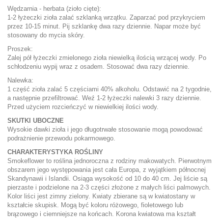
Wędzarnia - herbata (zioło cięte):
1-2 łyżeczki zioła zalać szklanką wrzątku. Zaparzać pod przykryciem
przez 10-15 minut. Pij szklankę dwa razy dziennie. Napar może być
stosowany do mycia skóry.
Proszek:
Zalej pół łyżeczki zmielonego zioła niewielką ilością wrzącej wody. Po
schłodzeniu wypij wraz z osadem. Stosować dwa razy dziennie.
Nalewka:
1 część zioła zalać 5 częściami 40% alkoholu. Odstawić na 2 tygodnie,
a następnie przefiltrować. Weź 1-2 łyżeczki nalewki 3 razy dziennie.
Przed użyciem rozcieńczyć w niewielkiej ilości wody.
SKUTKI UBOCZNE
Wysokie dawki zioła i jego długotrwałe stosowanie mogą powodować
podrażnienie przewodu pokarmowego.
CHARAKTERYSTYKA ROŚLINY
Smokeflower to roślina jednoroczna z rodziny makowatych. Pierwotnym
obszarem jego występowania jest cała Europa, z wyjątkiem północnej
Skandynawii i Islandii. Osiąga wysokość od 10 do 40 cm. Jej liście są
pierzaste i podzielone na 2-3 części złożone z małych liści palmowych.
Kolor liści jest zimny zielony. Kwiaty zbierane są w kwiatostany w
kształcie skupisk. Mogą być koloru różowego, fioletowego lub
brązowego i ciemniejsze na końcach. Korona kwiatowa ma kształt