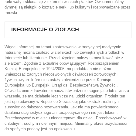
rurkowaty i składa się z czterech wąskich płatków. Owocami rośliny
dymnej są niełupki o kształcie nerki lub kulistym i rozprowadzane przez
mrówki.
INFORMACJE O ZIOŁACH
Więcej informacji na temat zastosowania w tradycyjnej medycynie
naturalnej można znaleźć w zielnikach lub zewnętrznych źródłach w
Internecie lub literaturze. Przed użyciem należy skonsultować się z
zielarzem. Zgodnie z aktualnie obowiązującym Rozporządzeniem
Komisji Europejskiej nr 1924/2006, na produktach nie można
umieszczać żadnych niedozwolonych oświadczeń zdrowotnych i
żywieniowych. które nie zostały zatwierdzone przez Komisję
Europejską lub Europejski Urząd ds. Bezpieczeństwa Żywności.
Oświadczenie zdrowotne oznacza stwierdzenie sugerujące lub stwarza
wrażenie, że ma działanie lecznicze na ludzki organizm. Produkt ten
jest sprzedawany w Republice Słowackiej jako ekstrakt roślinny i
surowiec do dalszego przetwarzania. Lek nie ma potwierdzonego
działania diagnostycznego ani terapeutycznego i nie jest lekiem.
Przechowywać w miejscu niedostępnym dla dzieci. Przechowywać w
chłodnym, suchym i ciemnym miejscu. Minimalny okres przydatności
do spożycia podany jest na opakowaniu.