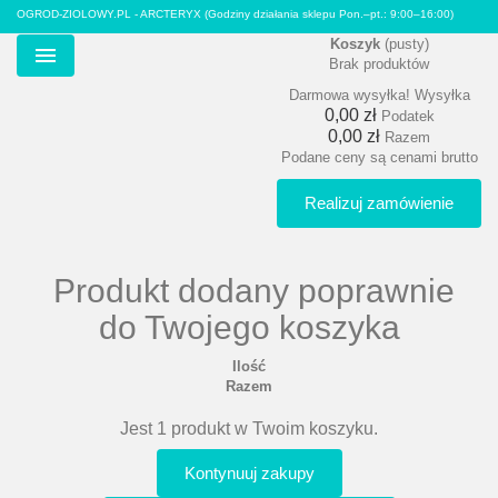
OGROD-ZIOLOWY.PL - ARCTERYX
(Godziny działania sklepu Pon.–pt.: 9:00–16:00)
Koszyk
(pusty)
Brak produktów
Menu
Darmowa wysyłka!
Wysyłka
0,00 zł
Podatek
0,00 zł
Razem
Podane ceny są cenami brutto
Realizuj zamówienie
Produkt dodany poprawnie
do Twojego koszyka
Ilość
Razem
Jest 1 produkt w Twoim koszyku.
Kontynuuj zakupy