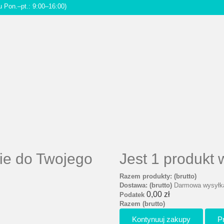
u Pon.–pt.: 9:00–16:00)
ie do Twojego
Jest 1 produkt
Razem produkty: (brutto)
Dostawa: (brutto)
Darmowa wysyłk
0,00 zł
Podatek
Razem (brutto)
Kontynuuj zakupy
P