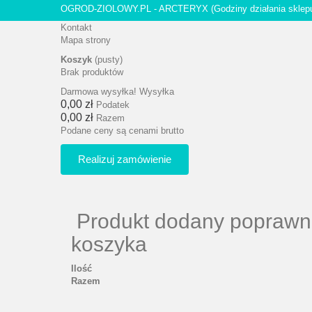
OGROD-ZIOLOWY.PL - ARCTERYX
(Godziny działania sklep
Kontakt
Mapa strony
Koszyk
(pusty)
Brak produktów
Darmowa wysyłka!
Wysyłka
0,00 zł
Podatek
0,00 zł
Razem
Podane ceny są cenami brutto
Realizuj zamówienie
Produkt dodany poprawn
koszyka
Ilość
Razem