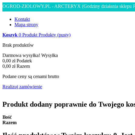
OGROD-ZIOLOWY.PL - ARCTERYX
(Godziny działania sklepu 
Kontakt
Mapa strony
Koszyk
0
Produkt
Produkty
(pusty)
Brak produktów
Darmowa wysyłka!
Wysyłka
0,00 zł
Podatek
0,00 zł
Razem
Podane ceny są cenami brutto
Realizuj zamówienie
Produkt dodany poprawnie do Twojego ko
Ilość
Razem