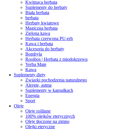
Kwitnąca herbata
Suplementy do herbaty
Biała herbata
herbata
Herbaty kwiatowe
Magiczna herbata
Zielona kawa
Herbata czerwona PU-erh
Kawa i herbata
Akcesoria do herbaty
Bombyla
Rooibos | Herbata z miodokrzewu
Yerba Mate
Kawa
Suplementy diety
Związki pochodzenia naturalnego
Alergie, astma
Suplementy w kapsułkach
Energia
Sport
Oleje
Oleje roślinne
100% olejków eterycznych
Oleje tłoczone na zimno
Olejki eteryczne