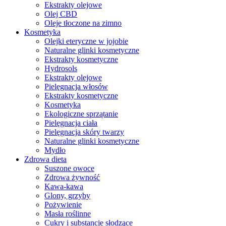
Ekstrakty olejowe
Olej CBD
Oleje tłoczone na zimno
Kosmetyka
Olejki eteryczne w jojobie
Naturalne glinki kosmetyczne
Ekstrakty kosmetyczne
Hydrosols
Ekstrakty olejowe
Pielęgnacja włosów
Ekstrakty kosmetyczne
Kosmetyka
Ekologiczne sprzątanie
Pielęgnacja ciała
Pielęgnacja skóry twarzy
Naturalne glinki kosmetyczne
Mydło
Zdrowa dieta
Suszone owoce
Zdrowa żywność
Kawa-kawa
Glony, grzyby
Pożywienie
Masła roślinne
Cukry i substancje słodzące