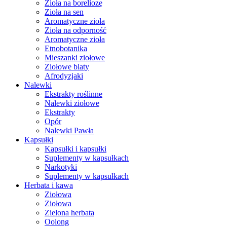
Zioła na boreliozę
Zioła na sen
Aromatyczne zioła
Zioła na odporność
Aromatyczne zioła
Etnobotanika
Mieszanki ziołowe
Ziołowe blaty
Afrodyzjaki
Nalewki
Ekstrakty roślinne
Nalewki ziołowe
Ekstrakty
Opór
Nalewki Pawła
Kapsułki
Kapsułki i kapsułki
Suplementy w kapsułkach
Narkotyki
Suplementy w kapsułkach
Herbata i kawa
Ziołowa
Ziołowa
Zielona herbata
Oolong