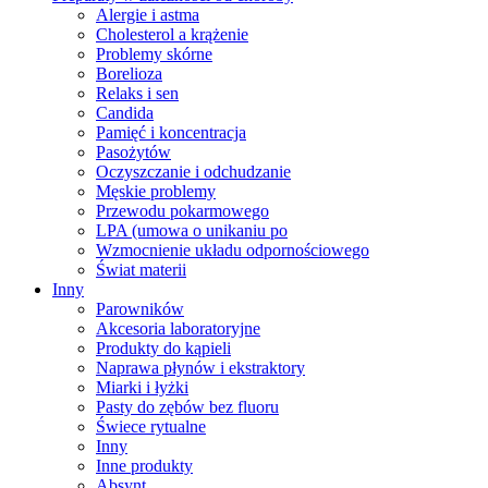
Alergie i astma
Cholesterol a krążenie
Problemy skórne
Borelioza
Relaks i sen
Candida
Pamięć i koncentracja
Pasożytów
Oczyszczanie i odchudzanie
Męskie problemy
Przewodu pokarmowego
LPA (umowa o unikaniu po
Wzmocnienie układu odpornościowego
Świat materii
Inny
Parowników
Akcesoria laboratoryjne
Produkty do kąpieli
Naprawa płynów i ekstraktory
Miarki i łyżki
Pasty do zębów bez fluoru
Świece rytualne
Inny
Inne produkty
Absynt