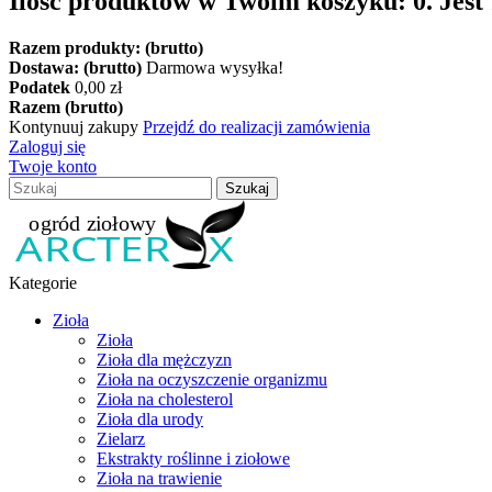
Ilość produktów w Twoim koszyku:
0
.
Jest
Razem produkty: (brutto)
Dostawa: (brutto)
Darmowa wysyłka!
Podatek
0,00 zł
Razem (brutto)
Kontynuuj zakupy
Przejdź do realizacji zamówienia
Zaloguj się
Twoje konto
Szukaj
Kategorie
Zioła
Zioła
Zioła dla mężczyzn
Zioła na oczyszczenie organizmu
Zioła na cholesterol
Zioła dla urody
Zielarz
Ekstrakty roślinne i ziołowe
Zioła na trawienie