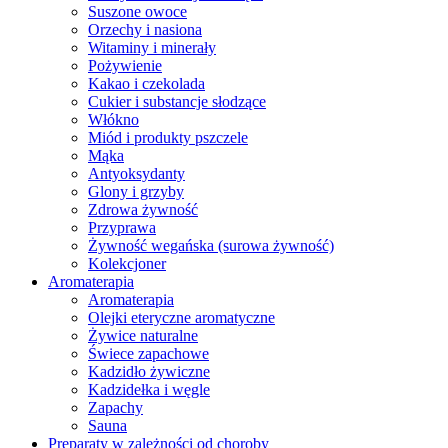
Suszone owoce
Orzechy i nasiona
Witaminy i minerały
Pożywienie
Kakao i czekolada
Cukier i substancje słodzące
Włókno
Miód i produkty pszczele
Mąka
Antyoksydanty
Glony i grzyby
Zdrowa żywność
Przyprawa
Żywność wegańska (surowa żywność)
Kolekcjoner
Aromaterapia
Aromaterapia
Olejki eteryczne aromatyczne
Żywice naturalne
Świece zapachowe
Kadzidło żywiczne
Kadzidełka i węgle
Zapachy
Sauna
Preparaty w zależności od choroby