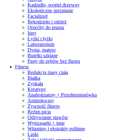
Kadzidło, węgiel drzewny
Ekologiczne sprzątanie
Facialized
Rękodzieło i odzież
Orzechy do prania
Inny
Łyżki i łyżki
Laboratorium
Dynia, matero
Butelki szklane
Pasty do zębów bez fluoru
Fitness
Redukcja masy ciała
Białka
Zyskała
Kreatyny
Anabolizatory + Przedtreningówka
Aminokwasy
Żywność fitness
Reżim picia
Odżywianie stawów
Wytrząsarki + inne
Witaminy i ekstrakty roślinne
Laski
Żele i tabletki energetyczne