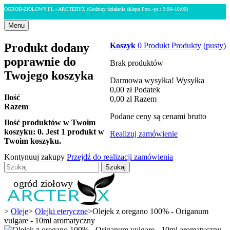
OGROD-ZIOLOWY.PL - ARCTERYX
(Godziny działania sklepu Pon.–pt.: 9:00–16:00)
Menu
Produkt dodany
Koszyk
0
Produkt
Produkty
(pusty)
poprawnie do
Brak produktów
Twojego koszyka
Darmowa wysyłka!
Wysyłka
0,00 zł
Podatek
Ilość
0,00 zł
Razem
Razem
Podane ceny są cenami brutto
Ilość produktów w Twoim
koszyku:
0
.
Jest 1 produkt w
Realizuj zamówienie
Twoim koszyku.
Kontynuuj zakupy
Przejdź do realizacji zamówienia
Szukaj
>
Oleje
>
Olejki eteryczne
>
Olejek z oregano 100% - Origanum
vulgare - 10ml aromatyczny