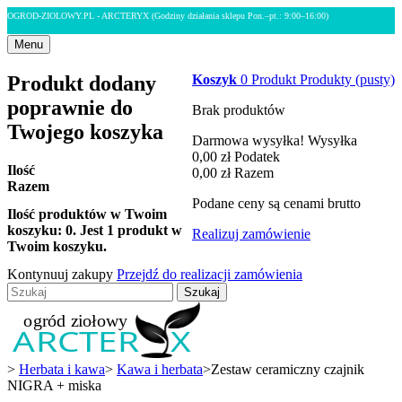
OGROD-ZIOLOWY.PL - ARCTERYX
(Godziny działania sklepu Pon.–pt.: 9:00–16:00)
Menu
Produkt dodany
Koszyk
0
Produkt
Produkty
(pusty)
poprawnie do
Brak produktów
Twojego koszyka
Darmowa wysyłka!
Wysyłka
0,00 zł
Podatek
Ilość
0,00 zł
Razem
Razem
Podane ceny są cenami brutto
Ilość produktów w Twoim
koszyku:
0
.
Jest 1 produkt w
Realizuj zamówienie
Twoim koszyku.
Kontynuuj zakupy
Przejdź do realizacji zamówienia
Szukaj
>
Herbata i kawa
>
Kawa i herbata
>
Zestaw ceramiczny czajnik
NIGRA + miska