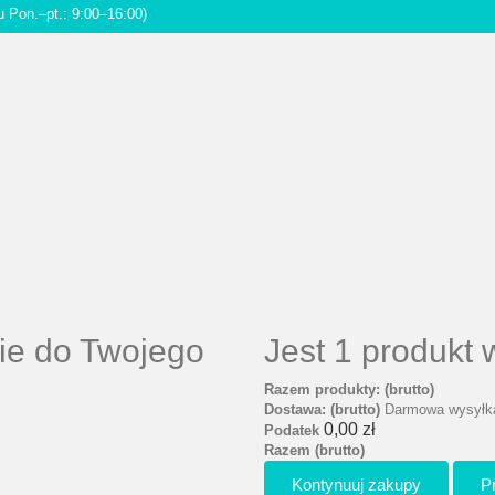
u Pon.–pt.: 9:00–16:00)
ie do Twojego
Jest 1 produkt
Razem produkty: (brutto)
Dostawa: (brutto)
Darmowa wysyłk
0,00 zł
Podatek
Razem (brutto)
Kontynuuj zakupy
P