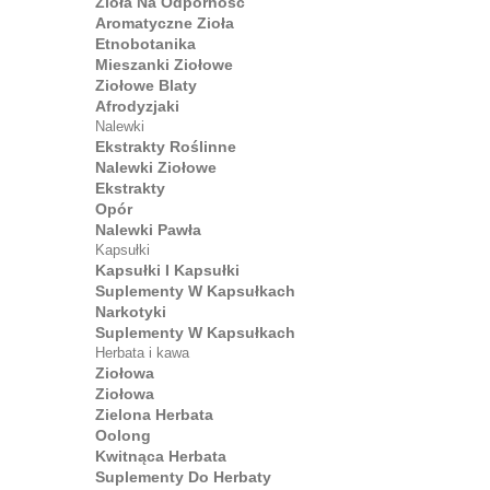
Zioła Na Odporność
Aromatyczne Zioła
Etnobotanika
Mieszanki Ziołowe
Ziołowe Blaty
Afrodyzjaki
Nalewki
Ekstrakty Roślinne
Nalewki Ziołowe
Ekstrakty
Opór
Nalewki Pawła
Kapsułki
Kapsułki I Kapsułki
Suplementy W Kapsułkach
Narkotyki
Suplementy W Kapsułkach
Herbata i kawa
Ziołowa
Ziołowa
Zielona Herbata
Oolong
Kwitnąca Herbata
Suplementy Do Herbaty