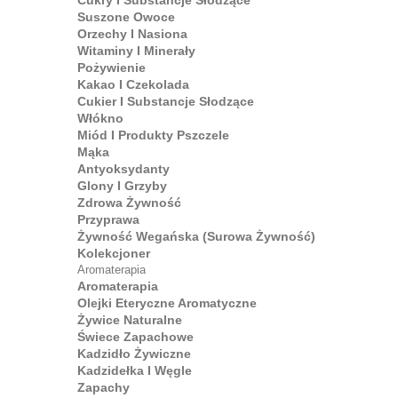
Cukry I Substancje Słodzące
Suszone Owoce
Orzechy I Nasiona
Witaminy I Minerały
Pożywienie
Kakao I Czekolada
Cukier I Substancje Słodzące
Włókno
Miód I Produkty Pszczele
Mąka
Antyoksydanty
Glony I Grzyby
Zdrowa Żywność
Przyprawa
Żywność Wegańska (surowa Żywność)
Kolekcjoner
Aromaterapia
Aromaterapia
Olejki Eteryczne Aromatyczne
Żywice Naturalne
Świece Zapachowe
Kadzidło Żywiczne
Kadzidełka I Węgle
Zapachy