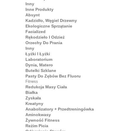
Inny
Inne Produkty
Absynt
Kadzidło, Węgiel Drzewny
Ekologiczne Sprzątanie
Facialized
Rękodzieło I Odzież
Orzechy Do Prania
Inny
Łyżki I Łyżki
Laboratorium
Dynia, Matero
Butelki Szklane
Pasty Do Zębów Bez Fluoru
Fitness
Redukcja Masy Ciała
Białka
Zyskała
Kreatyny
Anabolizatory + Przedtreningówka
Aminokwasy
Żywność Fitness
Reżim Picia