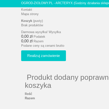
OGROD-ZIOLOWY.PL - ARCTERYX
(Godziny działania sklep
Kontakt
Mapa strony
Koszyk
(pusty)
Brak produktów
Darmowa wysyłka!
Wysyłka
0,00 zł
Podatek
0,00 zł
Razem
Podane ceny są cenami brutto
Realizuj zamówienie
Produkt dodany poprawn
koszyka
Ilość
Razem