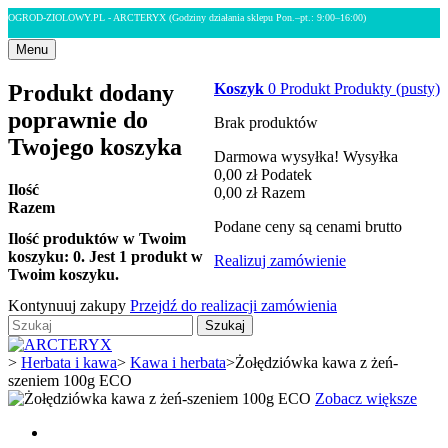
OGROD-ZIOLOWY.PL - ARCTERYX
(Godziny działania sklepu Pon.–pt.: 9:00–16:00)
Menu
Produkt dodany
Koszyk
0
Produkt
Produkty
(pusty)
poprawnie do
Brak produktów
Twojego koszyka
Darmowa wysyłka!
Wysyłka
0,00 zł
Podatek
Ilość
0,00 zł
Razem
Razem
Podane ceny są cenami brutto
Ilość produktów w Twoim
koszyku:
0
.
Jest 1 produkt w
Realizuj zamówienie
Twoim koszyku.
Kontynuuj zakupy
Przejdź do realizacji zamówienia
Szukaj
>
Herbata i kawa
>
Kawa i herbata
>
Żołędziówka kawa z żeń-
szeniem 100g ECO
Zobacz większe