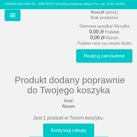
OGROD-ZIOLOWY.PL - ARCTERYX
(Godziny działania sklepu Pon.–pt.: 9:00–16:00)
Koszyk
(pusty)
Brak produktów
Menu
Darmowa wysyłka!
Wysyłka
0,00 zł
Podatek
0,00 zł
Razem
Podane ceny są cenami brutto
Realizuj zamówienie
Produkt dodany poprawnie
do Twojego koszyka
Ilość
Razem
Jest 1 produkt w Twoim koszyku.
Kontynuuj zakupy